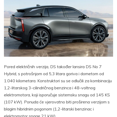
Pored električnih verzija, DS također lansira DS No 7
Hybrid, s potrošnjom od 5,3 litara goriva i dometom od
1.040 kilometara. Konstruktori su se odlučili za kombinaciju
1,2-litarskog 3-cilindričnog benzinca i 48-voltnog
elektromotora, koji isporučuje sistemsku snagu od 145 KS
(107 kW). Ponuda će vjerovatno biti proširena verzijom s
blagim hibridnim pogonom (1,2-litarski benzinac i
elektromotor snage 21 kW).