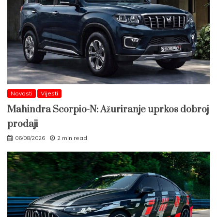
Novosti
Vijesti
Mahindra Scorpio-N: Ažuriranje uprkos dobroj
prodaji
06/08/2026
2 min read