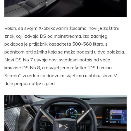
Volan, sa svojim X-oblikovanim žbicama, novi je zaštitni
znak koji izdvaja DS od mainstreama. Iza zadnjeg
poklopca je prtljažnik kapaciteta 500-560 litara, s
podnicom prtljažnika koja se može podesiti u dva položaja.
Novi DS No 7 usvaja novi svjetlosni potpis od veće
limuzine DS No 8, a osvijetljena rešetka “DS Lumina
Screen”, zajedno sa dnevnim svjetlima u obliku slova V,
daje prepoznatljiv izgled.