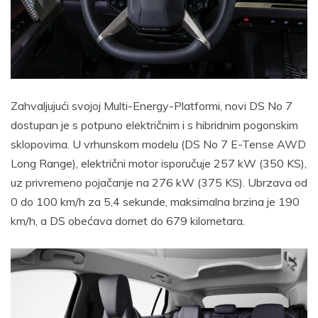
Zahvaljujući svojoj Multi-Energy-Platformi, novi DS No 7
dostupan je s potpuno električnim i s hibridnim pogonskim
sklopovima. U vrhunskom modelu (DS No 7 E-Tense AWD
Long Range), električni motor isporučuje 257 kW (350 KS),
uz privremeno pojačanje na 276 kW (375 KS). Ubrzava od
0 do 100 km/h za 5,4 sekunde, maksimalna brzina je 190
km/h, a DS obećava domet do 679 kilometara.