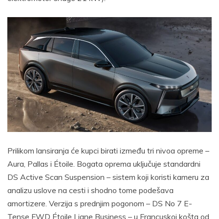
Prilikom lansiranja će kupci birati između tri nivoa opreme –
Aura, Pallas i Étoile. Bogata oprema uključuje standardni
DS Active Scan Suspension – sistem koji koristi kameru za
analizu uslove na cesti i shodno tome podešava
amortizere. Verzija s prednjim pogonom – DS No 7 E-
Tense FWD Étoile Ligne Business – u Francuskoj košta od