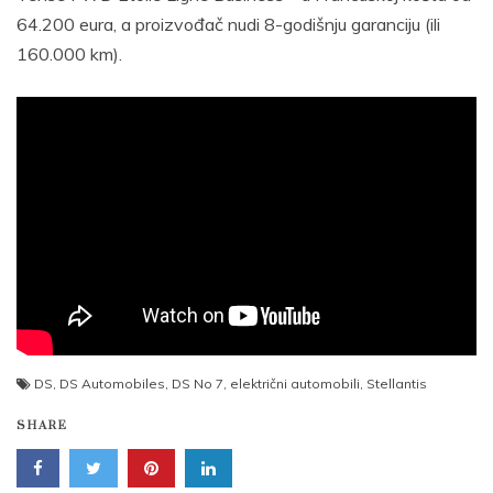
64.200 eura, a proizvođač nudi 8-godišnju garanciju (ili
160.000 km).
DS
,
DS Automobiles
,
DS No 7
,
električni automobili
,
Stellantis
SHARE