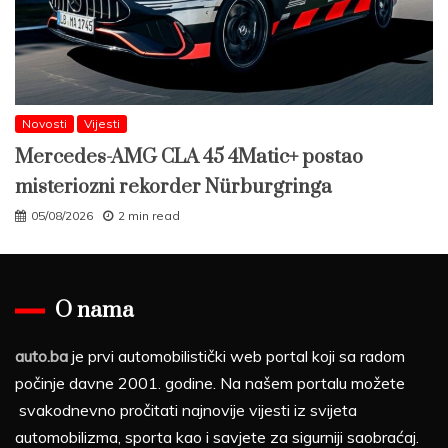
Novosti
Vijesti
Mercedes-AMG CLA 45 4Matic+ postao
misteriozni rekorder Nürburgringa
05/08/2026
2 min read
O nama
auto.ba
je prvi automobilistički web portal koji sa radom
počinje davne 2001. godine. Na našem portalu možete
svakodnevno pročitati najnovije vijesti iz svijeta
automobilizma, sporta kao i savjete za sigurniji saobraćaj.