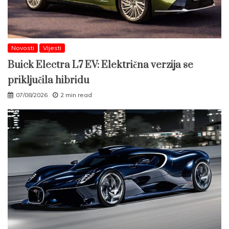
Novosti
Vijesti
Buick Electra L7 EV: Električna verzija se
priključila hibridu
07/08/2026
2 min read