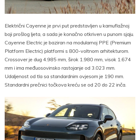
Električni Cayenne je prvi put predstavljen u kamuflažnoj
boji prošlog ljeta, a sada je konačno otkriven u punom sjaju.
Cayenne Electric je baziran na modularnoj PPE (Premium
Platform Electric) platformi s 800-voltnom arhitekturom.
Crossover je dug 4.985 mm, širok 1.980 mm, visok 1.674
mm i ima međuosovinsko rastojanje od 3.023 mm.
Udaljenost od tla sa standardnim ovjesom je 190 mm.
Standardni prečnici točkova kreću se od 20 do 22 inča.