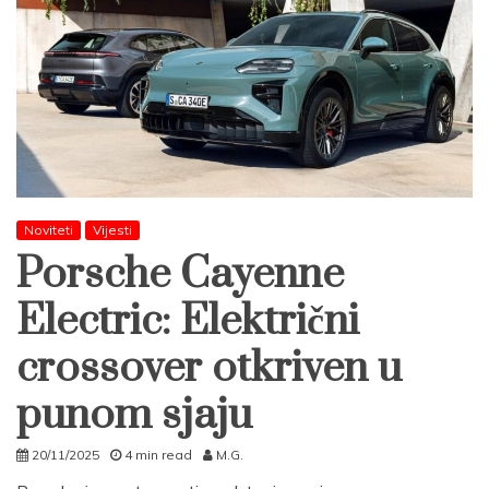
Noviteti
Vijesti
Porsche Cayenne
Electric: Električni
crossover otkriven u
punom sjaju
20/11/2025
4 min read
M.G.