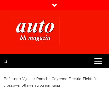
Skip
to
content
Prvi BH auto magazin
Sajt o automobilima
Početna
»
Vijesti
»
Porsche Cayenne Electric: Električni
crossover otkriven u punom sjaju