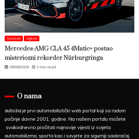
Novosti
Vijesti
Mercedes-AMG CLA 45 4Matic+ postao
misteriozni rekorder Nürburgringa
05/08/2026
2 min read
O nama
auto.ba
je prvi automobilistički web portal koji sa radom
počinje davne 2001. godine. Na našem portalu možete
svakodnevno pročitati najnovije vijesti iz svijeta
automobilizma, sporta kao i savjete za sigurniji saobraćaj.