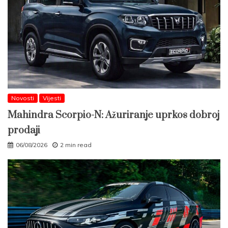
Novosti
Vijesti
Mahindra Scorpio-N: Ažuriranje uprkos dobroj
prodaji
06/08/2026
2 min read