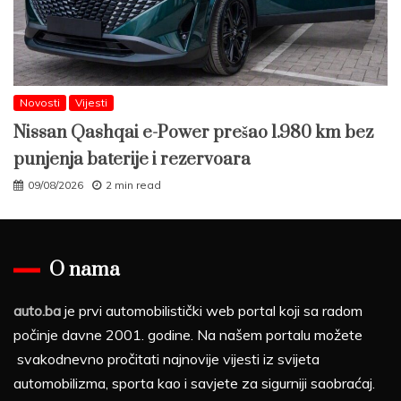
Novosti
Vijesti
Nissan Qashqai e-Power prešao 1.980 km bez
punjenja baterije i rezervoara
09/08/2026
2 min read
O nama
auto.ba
je prvi automobilistički web portal koji sa radom
počinje davne 2001. godine. Na našem portalu možete
svakodnevno pročitati najnovije vijesti iz svijeta
automobilizma, sporta kao i savjete za sigurniji saobraćaj.