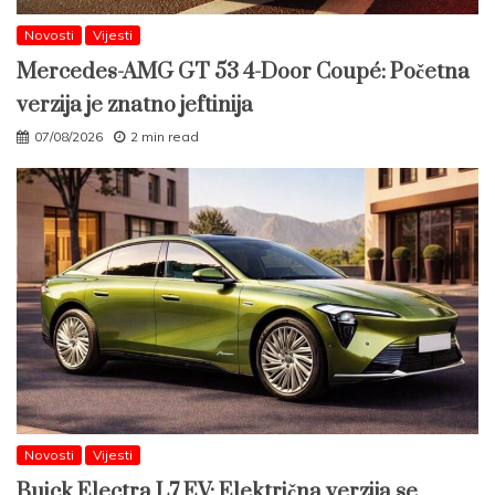
Novosti
Vijesti
Mercedes-AMG GT 53 4-Door Coupé: Početna
verzija je znatno jeftinija
07/08/2026
2 min read
Novosti
Vijesti
Buick Electra L7 EV: Električna verzija se