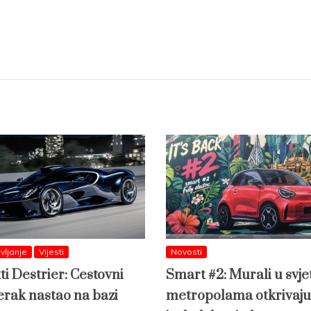
vljanje
Vijesti
Novosti
ti Destrier: Cestovni
Smart #2: Murali u svj
erak nastao na bazi
metropolama otkrivaju