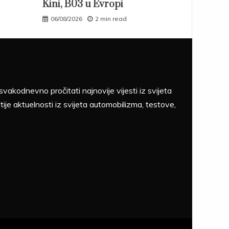
Kini, B03 u Evropi
06/08/2026
2 min read
akodnevno pročitati najnovije vijesti iz svijeta
tije aktuelnosti iz svijeta automobilizma, testove,