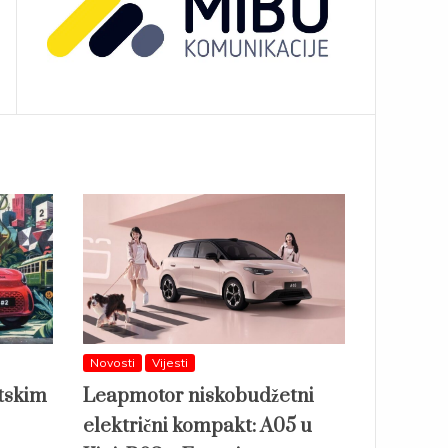
Novosti
Vijesti
etskim
Leapmotor niskobudžetni
električni kompakt: A05 u