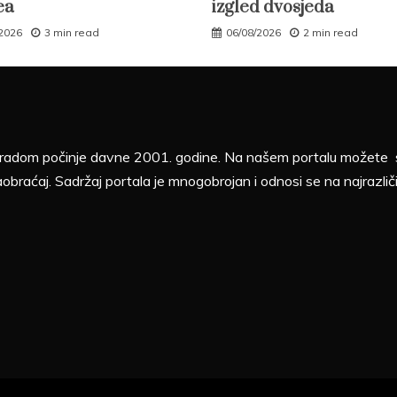
ea
izgled dvosjeda
/2026
3 min read
06/08/2026
2 min read
sa radom počinje davne 2001. godine. Na našem portalu možete sv
aobraćaj. Sadržaj portala je mnogobrojan i odnosi se na najrazliči