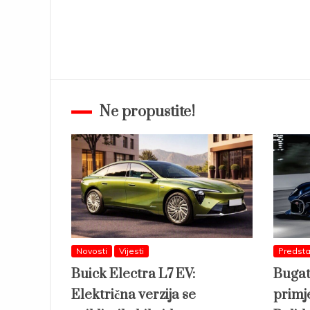
Ne propustite!
Novosti
Vijesti
Predsta
Buick Electra L7 EV:
Bugat
Električna verzija se
primj