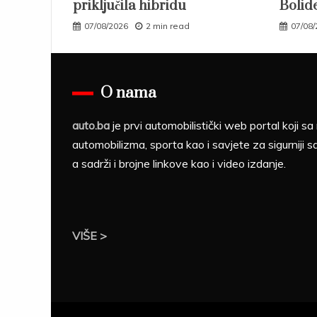
priključila hibridu
Bolid
07/08/2026
2 min read
07/08
O nama
auto.ba
je prvi automobilistički web portal koji 
automobilizma, sporta kao i savjete za sigurniji s
a sadrži i brojne linkove kao i video izdanje.
VIŠE >