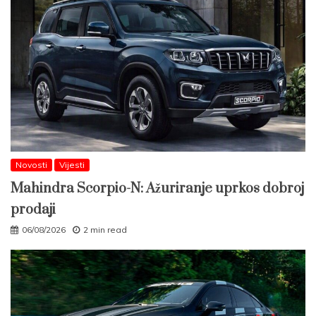
Novosti
Vijesti
Mahindra Scorpio-N: Ažuriranje uprkos dobroj
prodaji
06/08/2026
2 min read