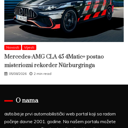
Novosti
Vijesti
Mercedes-AMG CLA 45 4Matic+ postao
misteriozni rekorder Nürburgringa
05/08/2026
2 min read
O nama
auto.ba
je prvi automobilistički web portal koji sa radom
počinje davne 2001. godine. Na našem portalu možete