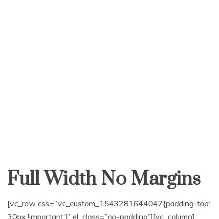
Full Width No Margins
[vc_row css=”.vc_custom_1543281644047{padding-top:
30px !important;}” el_class=”no-padding”][vc_column]