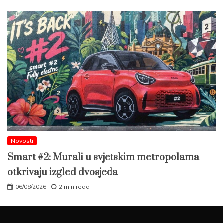
Novosti
Smart #2: Murali u svjetskim metropolama
otkrivaju izgled dvosjeda
06/08/2026
2 min read