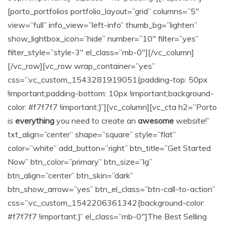
[porto_portfolios portfolio_layout=”grid” columns=”5″
view=”full” info_view=”left-info” thumb_bg=”lighten”
show_lightbox_icon=”hide” number=”10″ filter=”yes”
filter_style=”style-3″ el_class=”mb-0″][/vc_column]
[/vc_row][vc_row wrap_container=”yes”
css=”.vc_custom_1543281919051{padding-top: 50px
!important;padding-bottom: 10px !important;background-
color: #f7f7f7 !important;}”][vc_column][vc_cta h2=”Porto
is
everything
you need to create an
awesome
website!”
txt_align=”center” shape=”square” style=”flat”
color=”white” add_button=”right” btn_title=”Get Started
Now” btn_color=”primary” btn_size=”lg”
btn_align=”center” btn_skin=”dark”
btn_show_arrow=”yes” btn_el_class=”btn-call-to-action”
css=”.vc_custom_1542206361342{background-color:
#f7f7f7 !important;}” el_class=”mb-0″]The Best Selling