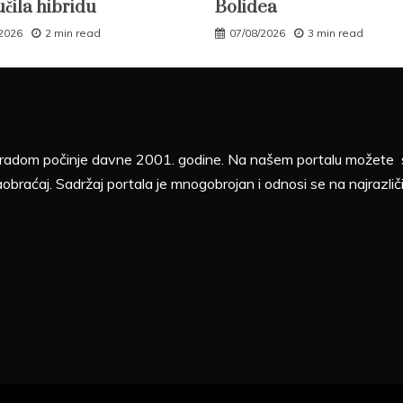
učila hibridu
Bolidea
/2026
2 min read
07/08/2026
3 min read
sa radom počinje davne 2001. godine. Na našem portalu možete sv
aobraćaj. Sadržaj portala je mnogobrojan i odnosi se na najrazliči