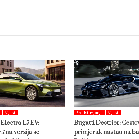
Vijesti
Predstavljanje
Vijesti
 Electra L7 EV:
Bugatti Destrier: Cesto
ična verzija se
primjerak nastao na ba