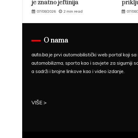
je znatno jeftinija
priklj
07/08/2026
2 min read
07/08
O nama
auto.ba
je prvi automobilistički web portal koji 
automobilizma, sporta kao i savjete za sigurniji s
a sadrži i brojne linkove kao i video izdanje.
VIŠE >