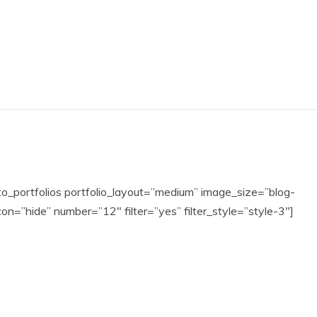
o_portfolios portfolio_layout=”medium” image_size=”blog-
on=”hide” number=”12″ filter=”yes” filter_style=”style-3″]