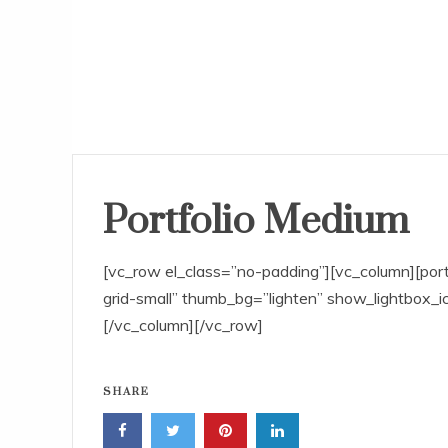
Portfolio Medium
[vc_row el_class=”no-padding”][vc_column][port
grid-small” thumb_bg=”lighten” show_lightbox_ic
[/vc_column][/vc_row]
SHARE