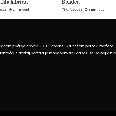
učila hibridu
Bolidea
/2026
2 min read
07/08/2026
3 min read
sa radom počinje davne 2001. godine. Na našem portalu možete sv
aobraćaj. Sadržaj portala je mnogobrojan i odnosi se na najrazliči