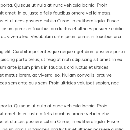
rta. Quisque ut nulla at nunc vehicula lacinia. Proin
sit amet. In eu justo a felis faucibus ornare vel id metus.
 et ultrices posuere cubilia Curae; In eu libero ligula. Fusce
psum primis in faucibus orci luctus et ultrices posuere cubilia
 ac viverra leo. Vestibulum ante ipsum primis in faucibus orci.
ng elit. Curabitur pellentesque neque eget diam posuere porta.
ipiscing porta tellus, ut feugiat nibh adipiscing sit amet. In eu
lum ante ipsum primis in faucibus orci luctus et ultrices
get metus lorem, ac viverra leo. Nullam convallis, arcu vel
rices sem ante quis sem. Proin ultricies volutpat sapien, nec
rta. Quisque ut nulla at nunc vehicula lacinia. Proin
sit amet. In eu justo a felis faucibus ornare vel id metus.
 et ultrices posuere cubilia Curae; In eu libero ligula. Fusce
psum primis in faucibus orci luctus et ultrices posuere cubilia