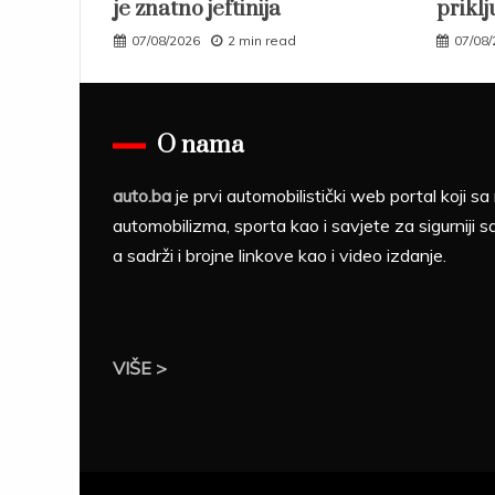
je znatno jeftinija
priklj
07/08/2026
2 min read
07/08
O nama
auto.ba
je prvi automobilistički web portal koji 
automobilizma, sporta kao i savjete za sigurniji s
a sadrži i brojne linkove kao i video izdanje.
VIŠE >