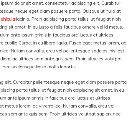
ipsum dolor sit amet, consectetur adipiscing elit. Curabitur
tesque neque eget diam posuere porta. Quisque ut nulla at
vehicula
lacinia. Proin adipiscing porta tellus, ut feugiat nibh
cing sit amet. In eu justo a felis faucibus ornare vel id metus.
ulum ante ipsum primis in faucibus orci luctus et ultrices
e cubilia Curae; In eu libero ligula. Fusce eget metus lorem, ac
a leo. Nullam convallis, arcu vel pellentesque sodales, nisi est
 diam, ac ultrices sem ante quis sem. Proin ultricies volutpat
, nec scelerisque ligula mollis lobortis.
ng elit. Curabitur pellentesque neque eget diam posuere porta.
ipiscing porta tellus, ut feugiat nibh adipiscing sit amet. In eu
lum ante ipsum primis in faucibus orci luctus et ultrices
get metus lorem, ac viverra leo. Nullam convallis, arcu vel
rices sem ante quis sem. Proin ultricies volutpat sapien, nec