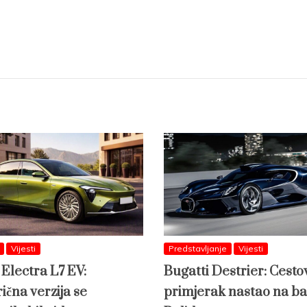
Vijesti
Predstavljanje
Vijesti
 Electra L7 EV:
Bugatti Destrier: Cesto
ična verzija se
primjerak nastao na ba