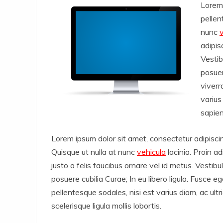
Lorem 
pellen
nunc
adipis
Vestib
posuer
viverr
varius
sapien
Lorem ipsum dolor sit amet, consectetur adipisci
Quisque ut nulla at nunc
vehicula
lacinia. Proin ad
justo a felis faucibus ornare vel id metus. Vestibu
posuere cubilia Curae; In eu libero ligula. Fusce e
pellentesque sodales, nisi est varius diam, ac ult
scelerisque ligula mollis lobortis.