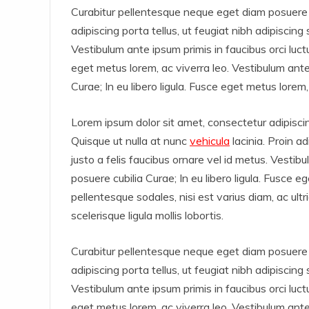
Curabitur pellentesque neque eget diam posuere po
adipiscing porta tellus, ut feugiat nibh adipiscing 
Vestibulum ante ipsum primis in faucibus orci luctus
eget metus lorem, ac viverra leo. Vestibulum ante i
Curae; In eu libero ligula. Fusce eget metus lorem,
Lorem ipsum dolor sit amet, consectetur adipisci
Quisque ut nulla at nunc
vehicula
lacinia. Proin ad
justo a felis faucibus ornare vel id metus. Vestibu
posuere cubilia Curae; In eu libero ligula. Fusce e
pellentesque sodales, nisi est varius diam, ac ult
scelerisque ligula mollis lobortis.
Curabitur pellentesque neque eget diam posuere po
adipiscing porta tellus, ut feugiat nibh adipiscing 
Vestibulum ante ipsum primis in faucibus orci luctus
eget metus lorem, ac viverra leo. Vestibulum ante i