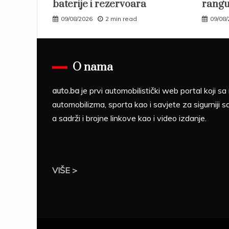
baterije i rezervoara
rangu
09/08/2026
2 min read
09/08
O nama
auto.ba
je prvi automobilistički web portal koji 
automobilizma, sporta kao i savjete za sigurniji s
a sadrži i brojne linkove kao i video izdanje.
VIŠE >