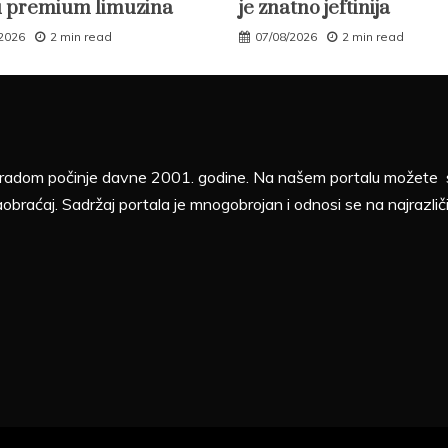
 premium limuzina
je znatno jeftinija
/2026
2 min read
07/08/2026
2 min read
sa radom počinje davne 2001. godine. Na našem portalu možete sv
aobraćaj. Sadržaj portala je mnogobrojan i odnosi se na najrazliči