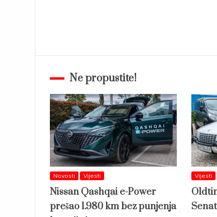
Ne propustite!
Novosti
Vijesti
Vijesti
Nissan Qashqai e-Power
Oldti
prešao 1.980 km bez punjenja
Senat