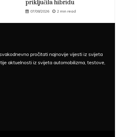
priključila hibridu
07/08/2026
2 min read
akodnevno pročitati najnovije vijesti iz svijeta
tije aktuelnosti iz svijeta automobilizma, testove,