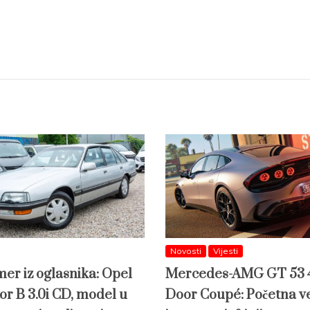
Novosti
Vijesti
mer iz oglasnika: Opel
Mercedes-AMG GT 53 
or B 3.0i CD, model u
Door Coupé: Početna ve