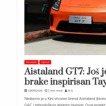
Noviteti
Vijesti
Aistaland GT7: Još 
brake inspirisan T
18/05/2026
2 min read
M.G.
Nedavno je u Kini stvoren brend Aistaland (kinesk
GAC i tehnološkog giganta Huawei. Ovaj projekt