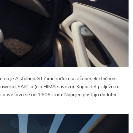
 da je Aistaland GT7 ima rođaka u sličnom električnom
weija i SAIC-a (dio HIMA saveza). Kapacitet prtljažnika
a povećava se na 1.606 litara. Naprijed postoji i dodatni