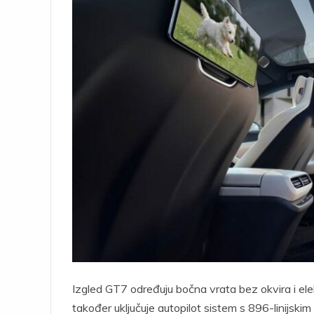
Izgled GT7 određuju bočna vrata bez okvira i e
također uključuje autopilot sistem s 896-linijski