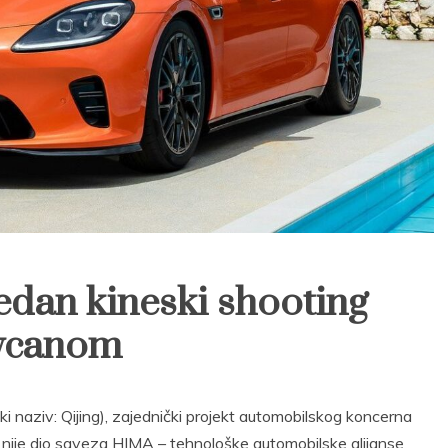
jedan kineski shooting
aycanom
i naziv: Qijing), zajednički projekt automobilskog koncerna
 nije dio saveza HIMA – tehnološke automobilske alijanse