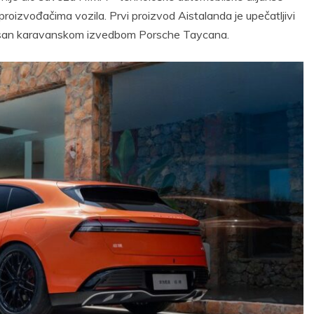
proizvođačima vozila. Prvi proizvod Aistalanda je upečatljivi
spirisan karavanskom izvedbom Porsche Taycana.