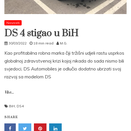
Novosti
DS 4 stigao u BiH
30/03/2022
18 min read
M.G.
Kao profitabilna robna marka čiji tržišni udjeli rastu usprkos
globalnoj zdravstvenoj krizi kojoj nikada do sada nismo bili
svjedoci, DS Automobiles je odlučio dodatno ubrzati svoj
razvoj sa modelom DS
Više...
BiH
,
DS4
SHARE