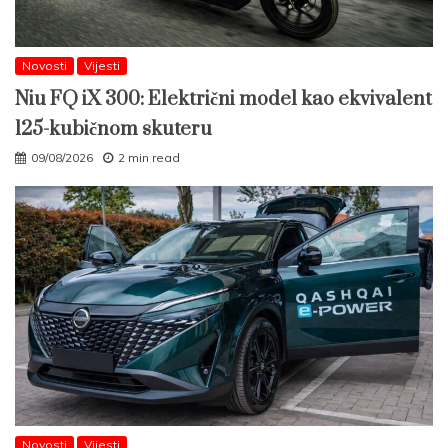
Novosti
Vijesti
Niu FQ iX 300: Električni model kao ekvivalent
125-kubičnom skuteru
09/08/2026
2 min read
Novosti
Vijesti