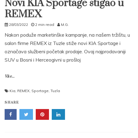
Novi KIA Sportage stigao u
REMEX
28/03/2022
2 min read
M.G.
Nakon poduže marketinške kampanje, na našem tržištu, u
salon firme REMEX iz Tuzle stiže novi KIA Sportage i
označava službeni početak prodaje. Ovaj najprodavaniji
SUV u Bosni i Herceogivni u prošloj
Više...
Kia
,
REMEX
,
Sportage
,
Tuzla
SHARE