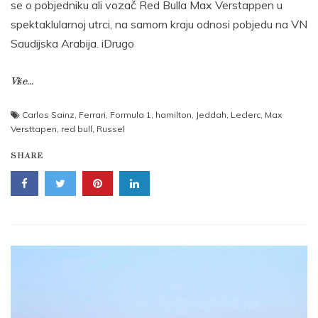
se o pobjedniku ali vozač Red Bulla Max Verstappen u
spektaklularnoj utrci, na samom kraju odnosi pobjedu na VN
Saudijska Arabija. iDrugo
Više...
Carlos Sainz
,
Ferrari
,
Formula 1
,
hamilton
,
Jeddah
,
Leclerc
,
Max
Versttapen
,
red bull
,
Russel
SHARE