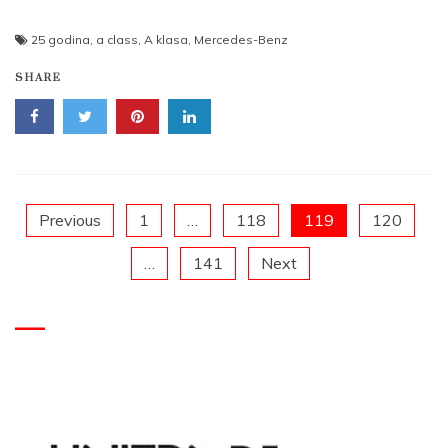
25 godina
,
a class
,
A klasa
,
Mercedes-Benz
SHARE
Posts
Previous
1
…
118
119
120
…
141
Next
pagination