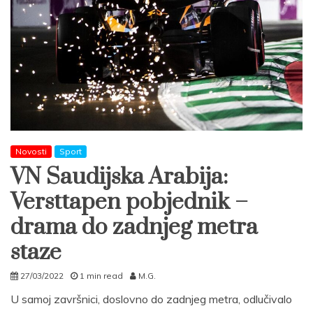
Novosti
Sport
VN Saudijska Arabija:
Versttapen pobjednik –
drama do zadnjeg metra
staze
27/03/2022
1 min read
M.G.
U samoj završnici, doslovno do zadnjeg metra, odlučivalo