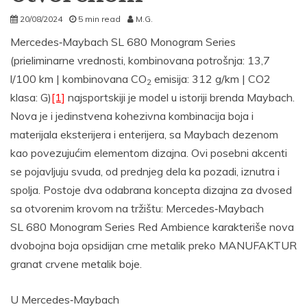
20/08/2024
5 min read
M.G.
Mercedes‑Maybach SL 680 Monogram Series
(prieliminarne vrednosti, kombinovana potrošnja: 13,7
l/100 km | kombinovana CO
emisija: 312 g/km | CO2
2
klasa: G)
[1]
najsportskiji je model u istoriji brenda Maybach.
Nova je i jedinstvena kohezivna kombinacija boja i
materijala eksterijera i enterijera, sa Maybach dezenom
kao povezujućim elementom dizajna. Ovi posebni akcenti
se pojavljuju svuda, od prednjeg dela ka pozadi, iznutra i
spolja. Postoje dva odabrana koncepta dizajna za dvosed
sa otvorenim krovom na tržištu: Mercedes‑Maybach
SL 680 Monogram Series Red Ambience karakteriše nova
dvobojna boja opsidijan crne metalik preko MANUFAKTUR
granat crvene metalik boje.
U Mercedes‑Maybach