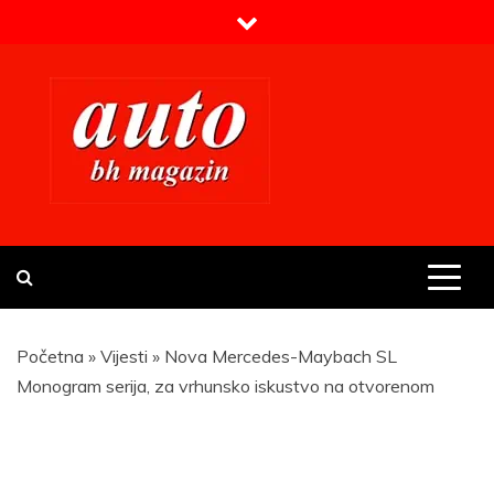
Skip
to
content
Prvi BH auto magazin
Sajt o automobilima
Početna
»
Vijesti
»
Nova Mercedes-Maybach SL
Monogram serija, za vrhunsko iskustvo na otvorenom