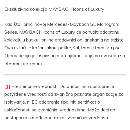
Ekskluzivna kolekcija MAYBACH Icons of Luxury
Kao što i priliči novoj Mercedes-Maybach SL Monogram
Series, MAYBACH Icons of Luxury će ponuditi odabranu
kolekciju u butiku i online prodavnici od lansiranja na tržište.
Ovo uključuje kožnu jaknu, patike, šal, torbu i torbu za pse.
Njihov dizajn je inspirisan materijalima i bojama dvoseda sa
otvorenim krovom.
[1]
Preliminarne vrednosti. Do danas nisu dostupne ni
potvrđene vrednosti od zvanično priznate organizacije za
ispitivanje, ni EC odobrenje tipa, niti sertifikat o
usklađenosti sa zvaničnim vrednostima. Može doći do
odstupanja između podataka i zvaničnih vrednosti.