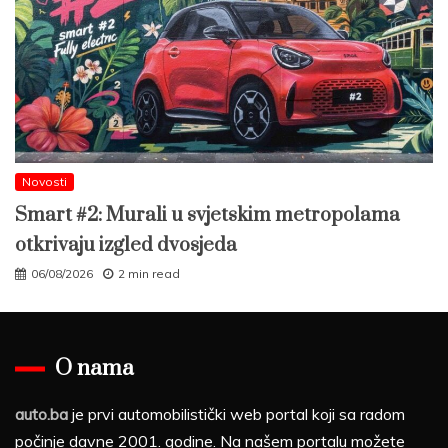
Novosti
Smart #2: Murali u svjetskim metropolama
otkrivaju izgled dvosjeda
06/08/2026
2 min read
O nama
auto.ba
je prvi automobilistički web portal koji sa radom
počinje davne 2001. godine. Na našem portalu možete