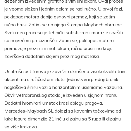
dezenom izvedenim grafitno sivim uni lakom. Ovaj proces
je veoma složen i jednim delom se radi ručno. U prvoj fazi,
poklopac motora dobija osnovni premaz, koji se zatim
ručno brusi. Zatim se na njega štampa Maybach obrazac.
Svaki deo procesa je tehnički sofisticiran i mora se izvršiti
sa najvećom preciznošću. Zatim se, poklopac motora
premazuje prozirnim mat lakom, ručno brusi i na kraju
završava dodatnim slojem prozirnog mat laka.
Unutrašnjost farova je završno ukrašena visokokvalitetnim
akcentima u ružičastom zlatu. Jedinstveni prednji branik
naglašava širinu vozila horizontalnim usisnicima vazduha.
Okvir vetrobranskog stakla je izveden u sjajnom hromu.
Dodatni hromirani umetak krasi oblogu pragova.
Mercedes-Maybach SL dolazi sa kovanim točkovima od
lake legure dimenzije 21 inč u dizajnu sa 5 rupa ili dizajnu
sa više krakova.