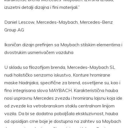
izuzetni detalji dizajna i fini materijali.”
Daniel Lescow, Mercedes-Maybach, Mercedes-Benz
Group AG
Ikoničan dizajn prefinjen sa Maybach stilskim elementima i
dvostrukim usmerivačem vazduha
U skladu sa filozofijom brenda, Mercedes-Maybach SL
nudi holističko senzorno iskustvo. Konture hromirane
maske hladnjaka, specifične za brend, osvetljene su, kao i
fino integrisana slova MAYBACH. Karakteristična hauba
nosi uspravnu Mercedes zvezdu i hromiranu lajsnu koja ide
od zvezde ka vetrobranskom staklu centralnom linijom
vozila. Da bi se dodatno poboljšala ekskluzivnost, hauba
od opsidijan crne boje je dostupna na zahtev sa Maybach