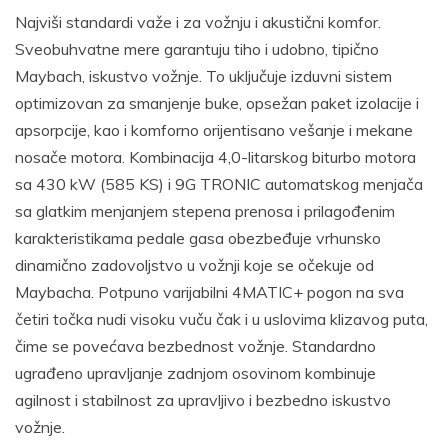
Najviši standardi važe i za vožnju i akustični komfor.
Sveobuhvatne mere garantuju tiho i udobno, tipično
Maybach, iskustvo vožnje. To uključuje izduvni sistem
optimizovan za smanjenje buke, opsežan paket izolacije i
apsorpcije, kao i komforno orijentisano vešanje i mekane
nosače motora. Kombinacija 4,0-litarskog biturbo motora
sa 430 kW (585 KS) i 9G TRONIC automatskog menjača
sa glatkim menjanjem stepena prenosa i prilagođenim
karakteristikama pedale gasa obezbeđuje vrhunsko
dinamično zadovoljstvo u vožnji koje se očekuje od
Maybacha. Potpuno varijabilni 4MATIC+ pogon na sva
četiri točka nudi visoku vuču čak i u uslovima klizavog puta,
čime se povećava bezbednost vožnje. Standardno
ugrađeno upravljanje zadnjom osovinom kombinuje
agilnost i stabilnost za upravljivo i bezbedno iskustvo
vožnje.