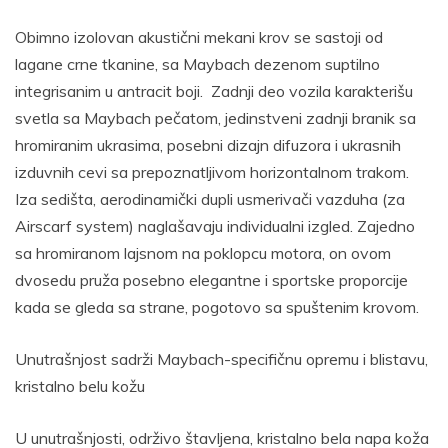
Obimno izolovan akustični mekani krov se sastoji od
lagane crne tkanine, sa Maybach dezenom suptilno
integrisanim u antracit boji. Zadnji deo vozila karakterišu
svetla sa Maybach pečatom, jedinstveni zadnji branik sa
hromiranim ukrasima, posebni dizajn difuzora i ukrasnih
izduvnih cevi sa prepoznatljivom horizontalnom trakom.
Iza sedišta, aerodinamički dupli usmerivači vazduha (za
Airscarf system) naglašavaju individualni izgled. Zajedno
sa hromiranom lajsnom na poklopcu motora, on ovom
dvosedu pruža posebno elegantne i sportske proporcije
kada se gleda sa strane, pogotovo sa spuštenim krovom.
Unutrašnjost sadrži Maybach-specifičnu opremu i blistavu,
kristalno belu kožu
U unutrašnjosti, održivo štavljena, kristalno bela napa koža