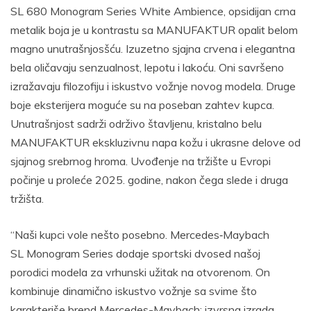
SL 680 Monogram Series White Ambience, opsidijan crna
metalik boja je u kontrastu sa MANUFAKTUR opalit belom
magno unutrašnjosšću. Izuzetno sjajna crvena i elegantna
bela oličavaju senzualnost, lepotu i lakoću. Oni savršeno
izražavaju filozofiju i iskustvo vožnje novog modela. Druge
boje eksterijera moguće su na poseban zahtev kupca.
Unutrašnjost sadrži održivo štavljenu, kristalno belu
MANUFAKTUR ekskluzivnu napa kožu i ukrasne delove od
sjajnog srebrnog hroma. Uvođenje na tržište u Evropi
počinje u proleće 2025. godine, nakon čega slede i druga
tržišta.
“Naši kupci vole nešto posebno. Mercedes‑Maybach
SL Monogram Series dodaje sportski dvosed našoj
porodici modela za vrhunski užitak na otvorenom. On
kombinuje dinamično iskustvo vožnje sa svime što
karakteriše brend Mercedes-Maybach: izvrsna izrada,