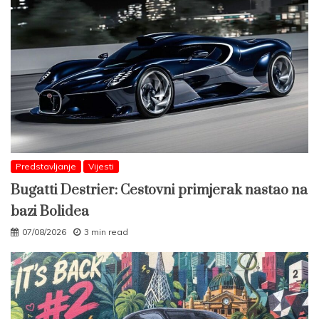
Predstavljanje
Vijesti
Bugatti Destrier: Cestovni primjerak nastao na
bazi Bolidea
07/08/2026
3 min read