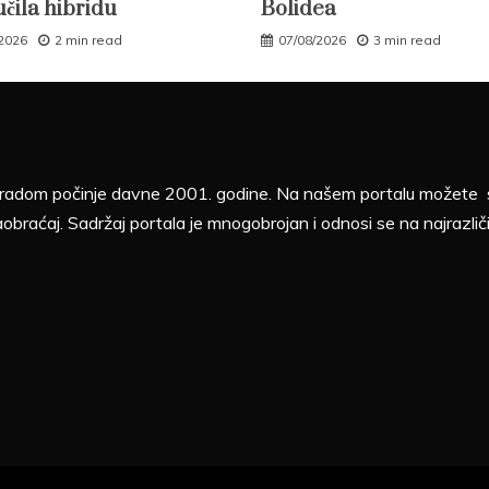
učila hibridu
Bolidea
/2026
2 min read
07/08/2026
3 min read
sa radom počinje davne 2001. godine. Na našem portalu možete sv
aobraćaj. Sadržaj portala je mnogobrojan i odnosi se na najrazliči