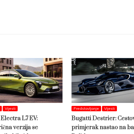
Vijesti
Predstavljanje
Vijesti
 Electra L7 EV:
Bugatti Destrier: Cesto
ična verzija se
primjerak nastao na ba