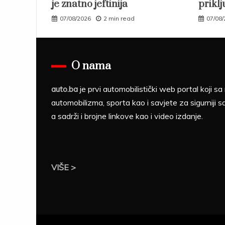
je znatno jeftinija
priklj
07/08/2026
2 min read
07/08
O nama
auto.ba
je prvi automobilistički web portal koji 
automobilizma, sporta kao i savjete za sigurniji s
a sadrži i brojne linkove kao i video izdanje.
VIŠE >