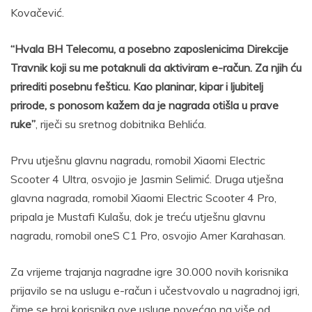
Kovačević.
“Hvala BH Telecomu, a posebno zaposlenicima Direkcije
Travnik koji su me potaknuli da aktiviram e-račun. Za njih ću
prirediti posebnu fešticu. Kao planinar, kipar i ljubitelj
prirode, s ponosom kažem da je nagrada otišla u prave
ruke”
, riječi su sretnog dobitnika Behlića.
Prvu utješnu glavnu nagradu, romobil Xiaomi Electric
Scooter 4 Ultra, osvojio je Jasmin Selimić. Druga utješna
glavna nagrada, romobil Xiaomi Electric Scooter 4 Pro,
pripala je Mustafi Kulašu, dok je treću utješnu glavnu
nagradu, romobil oneS C1 Pro, osvojio Amer Karahasan.
Za vrijeme trajanja nagradne igre 30.000 novih korisnika
prijavilo se na uslugu e-račun i učestvovalo u nagradnoj igri,
čime se broj korisnika ove usluge povećao na više od