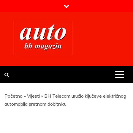
Skip
to
content
Prvi BH auto magazin
Sajt o automobilima
Početna
»
Vijesti
»
BH Telecom uručio ključeve električnog
automobila sretnom dobitniku