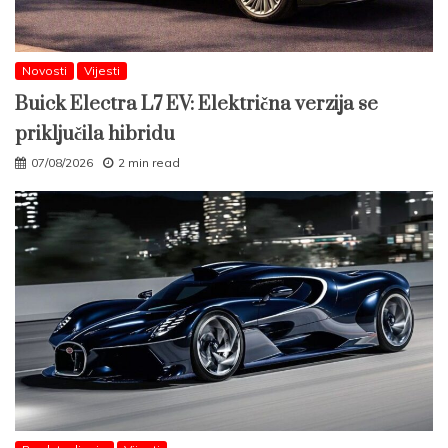
Novosti
Vijesti
Buick Electra L7 EV: Električna verzija se
priključila hibridu
07/08/2026
2 min read