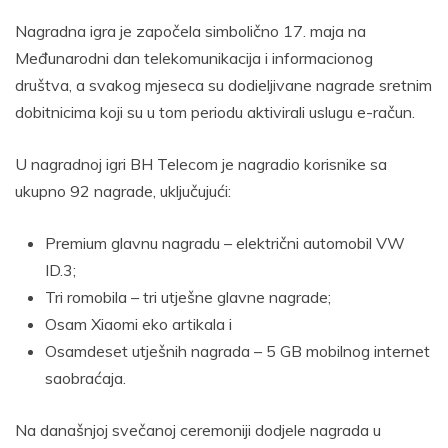
Nagradna igra je započela simbolično 17. maja na
Međunarodni dan telekomunikacija i informacionog
društva, a svakog mjeseca su dodieljivane nagrade sretnim
dobitnicima koji su u tom periodu aktivirali uslugu e-račun.
U nagradnoj igri BH Telecom je nagradio korisnike sa
ukupno 92 nagrade, uključujući:
Premium glavnu nagradu – električni automobil VW
ID.3;
Tri romobila – tri utješne glavne nagrade;
Osam Xiaomi eko artikala i
Osamdeset utješnih nagrada – 5 GB mobilnog internet
saobraćaja.
Na današnjoj svečanoj ceremoniji dodjele nagrada u