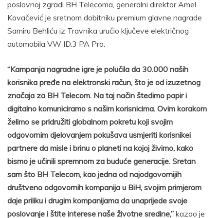
poslovnoj zgradi BH Telecoma, generalni direktor Amel
Kovačević je sretnom dobitniku premium glavne nagrade
Samiru Behliću iz Travnika uručio ključeve električnog
automobila VW ID.3 PA Pro.
“Kampanja nagradne igre je polučila da 30.000 naših
korisnika pređe na elektronski račun, što je od izuzetnog
značaja za BH Telecom. Na taj način štedimo papir i
digitalno komuniciramo s našim korisnicima. Ovim korakom
želimo se pridružiti globalnom pokretu koji svojim
odgovornim djelovanjem pokušava usmjeriti korisnikei
partnere da misle i brinu o planeti na kojoj živimo, kako
bismo je učinili spremnom za buduće generacije. Sretan
sam što BH Telecom, kao jedna od najodgovornijih
društveno odgovornih kompanija u BiH, svojim primjerom
daje priliku i drugim kompanijama da unaprijede svoje
poslovanje i štite interese naše životne sredine,”
kazao je