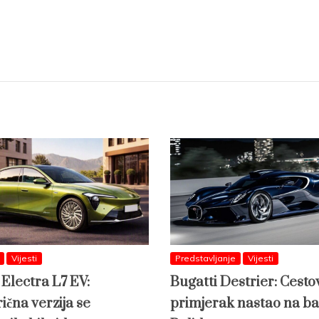
Vijesti
Predstavljanje
Vijesti
 Electra L7 EV:
Bugatti Destrier: Cesto
ična verzija se
primjerak nastao na ba