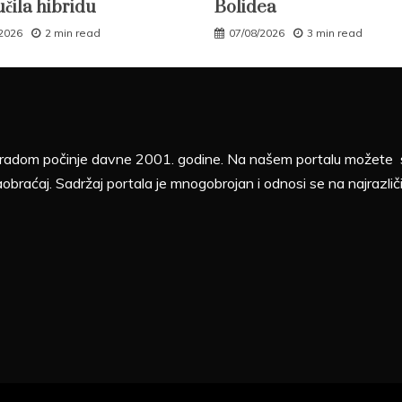
učila hibridu
Bolidea
/2026
2 min read
07/08/2026
3 min read
sa radom počinje davne 2001. godine. Na našem portalu možete sv
aobraćaj. Sadržaj portala je mnogobrojan i odnosi se na najrazliči