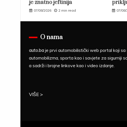
je znatno jeftinija
priklj
07/08/2026
2 min read
07/08
O nama
auto.ba
je prvi automobilistički web portal koji 
automobilizma, sporta kao i savjete za sigurniji s
a sadrži i brojne linkove kao i video izdanje.
VIŠE >