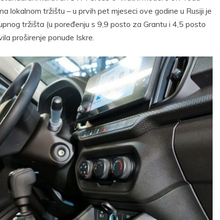
a lokalnom tržištu – u prvih pet mjeseci ove godine u Rusiji je
upnog tržišta (u poređenju s 9,9 posto za Grantu i 4,5 posto
la proširenje ponude Iskre.