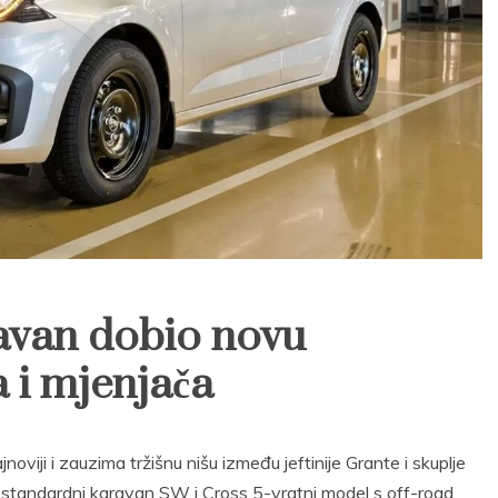
avan dobio novu
 i mjenjača
jnoviji i zauzima tržišnu nišu između jeftinije Grante i skuplje
u, standardni karavan SW i Cross 5-vratni model s off-road