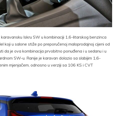
o karavansku Iskru SW u kombinaciji 1,6-litarskog benzinca
koji u salone stiže po preporučenoj maloprodajnoj cijeni od
ti da je ova kombinacija prvobitno ponuđena i u sedanu i u
ardnom SW-u. Ranije je karavan dolazio sa slabijim 1,6-
penim mjenjačem, odnosno u verziji sa 106 KS i CVT