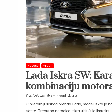
Novosti
Vijesti
Lada Iskra SW: Kar
kombinaciju motora
27/06/2026
2 min read
M.G.
U hijerarhiji ruskog brenda Lada, model Iskra je na
Veste. Trenutno porodica Iskra uključuje limuzin