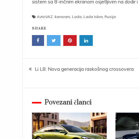
sistem sa 8-inčnim ekranom osjetljivim na dodir 
AvtoVAZ
,
karavani
,
Lada
,
Lada Iskra
,
Rusija
SHARE
Post
Li L8: Nova generacija raskošnog crossovera
navigation
Povezani članci