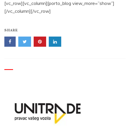
[vc_row][vc_column][porto_blog view_more=”show”]
[/vc_column][/vc_row]
SHARE