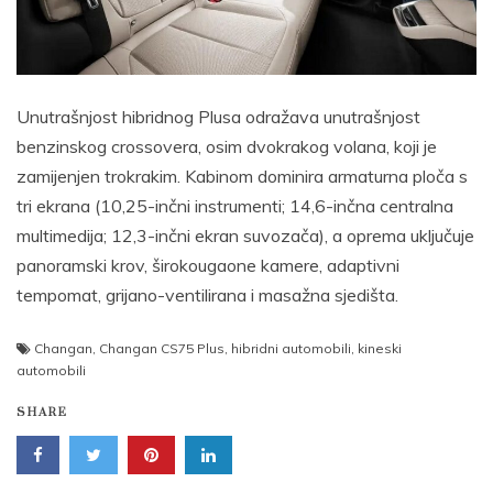
Unutrašnjost hibridnog Plusa odražava unutrašnjost
benzinskog crossovera, osim dvokrakog volana, koji je
zamijenjen trokrakim. Kabinom dominira armaturna ploča s
tri ekrana (10,25-inčni instrumenti; 14,6-inčna centralna
multimedija; 12,3-inčni ekran suvozača), a oprema uključuje
panoramski krov, širokougaone kamere, adaptivni
tempomat, grijano-ventilirana i masažna sjedišta.
Changan
,
Changan CS75 Plus
,
hibridni automobili
,
kineski
automobili
SHARE