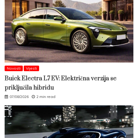
Novosti
Vijesti
Buick Electra L7 EV: Električna verzija se
priključila hibridu
07/08/2026
2 min read