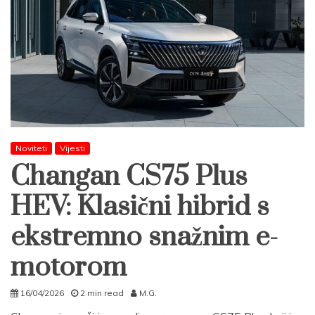
Noviteti
Vijesti
Changan CS75 Plus
HEV: Klasični hibrid s
ekstremno snažnim e-
motorom
16/04/2026
2 min read
M.G.