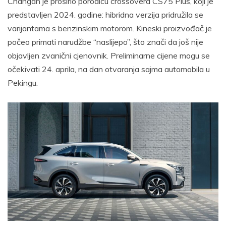
Changan je proširio porodicu crossovera CS75 Plus, koji je
predstavljen 2024. godine: hibridna verzija pridružila se
varijantama s benzinskim motorom. Kineski proizvođač je
počeo primati narudžbe “naslijepo”, što znači da još nije
objavljen zvanični cjenovnik. Preliminarne cijene mogu se
očekivati 24. aprila, na dan otvaranja sajma automobila u
Pekingu.