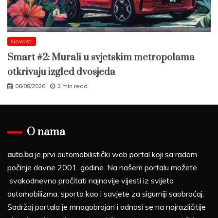
Novosti
Smart #2: Murali u svjetskim metropolama
otkrivaju izgled dvosjeda
06/08/2026
2 min read
O nama
auto.ba
je prvi automobilistički web portal koji sa radom
počinje davne 2001. godine. Na našem portalu možete
svakodnevno pročitati najnovije vijesti iz svijeta
automobilizma, sporta kao i savjete za sigurniji saobraćaj.
Sadržaj portala je mnogobrojan i odnosi se na najrazličitije