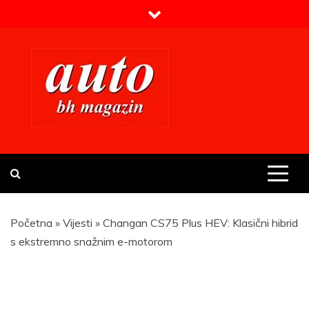
Skip
to
content
Prvi BH auto magazin
Sajt o automobilima
Početna
»
Vijesti
»
Changan CS75 Plus HEV: Klasični hibrid
s ekstremno snažnim e-motorom