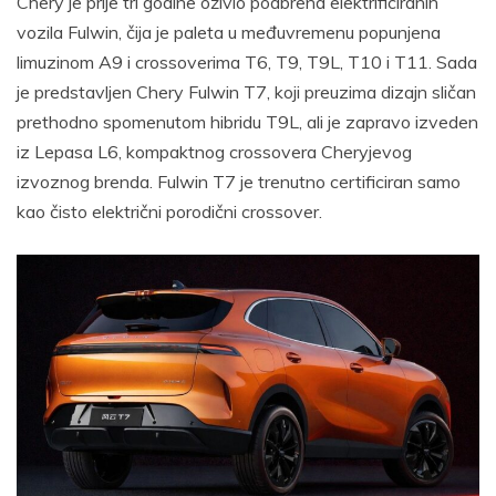
Chery je prije tri godine oživio podbrend elektrificiranih
vozila Fulwin, čija je paleta u međuvremenu popunjena
limuzinom A9 i crossoverima T6, T9, T9L, T10 i T11. Sada
je predstavljen Chery Fulwin T7, koji preuzima dizajn sličan
prethodno spomenutom hibridu T9L, ali je zapravo izveden
iz Lepasa L6, kompaktnog crossovera Cheryjevog
izvoznog brenda. Fulwin T7 je trenutno certificiran samo
kao čisto električni porodični crossover.