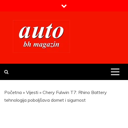
Skip
to
content
Prvi BH auto magazin
Sajt o automobilima
Početna
»
Vijesti
»
Chery Fulwin T7: Rhino Battery
tehnologija poboljšava domet i sigurnost