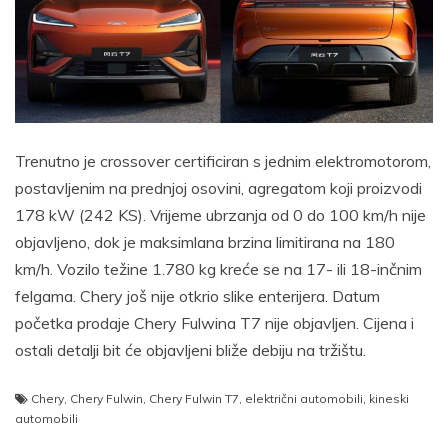
Trenutno je crossover certificiran s jednim elektromotorom,
postavljenim na prednjoj osovini, agregatom koji proizvodi
178 kW (242 KS). Vrijeme ubrzanja od 0 do 100 km/h nije
objavljeno, dok je maksimlana brzina limitirana na 180
km/h. Vozilo težine 1.780 kg kreće se na 17- ili 18-inčnim
felgama. Chery još nije otkrio slike enterijera. Datum
početka prodaje Chery Fulwina T7 nije objavljen. Cijena i
ostali detalji bit će objavljeni bliže debiju na tržištu.
Chery
,
Chery Fulwin
,
Chery Fulwin T7
,
električni automobili
,
kineski
automobili