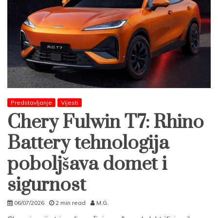
Predstavljanje
Vijesti
Chery Fulwin T7: Rhino
Battery tehnologija
poboljšava domet i
sigurnost
06/07/2026
2 min read
M.G.