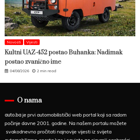
Novosti
Vijesti
Kultni UAZ-452 postao Buhanka: Nadimak
postao zvanično ime
04/08/2026
2 min read
O nama
auto.ba
je prvi automobilistički web portal koji sa radom
počinje davne 2001. godine. Na našem portalu možete
svakodnevno pročitati najnovije vijesti iz svijeta
automobilizma, sporta kao i savjete za sigurniji saobraćaj.