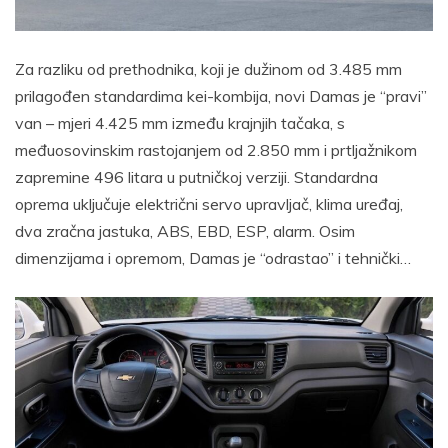
Za razliku od prethodnika, koji je dužinom od 3.485 mm
prilagođen standardima kei-kombija, novi Damas je “pravi”
van – mjeri 4.425 mm između krajnjih tačaka, s
međuosovinskim rastojanjem od 2.850 mm i prtljažnikom
zapremine 496 litara u putničkoj verziji. Standardna
oprema uključuje električni servo upravljač, klima uređaj,
dva zračna jastuka, ABS, EBD, ESP, alarm. Osim
dimenzijama i opremom, Damas je “odrastao” i tehnički…