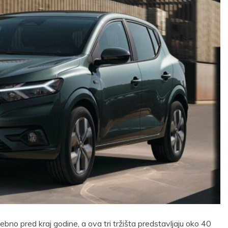
osebno pred kraj godine, a ova tri tržišta predstavljaju oko 40