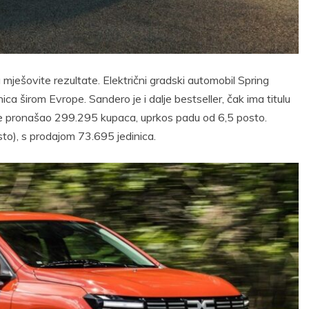
ješovite rezultate. Električni gradski automobil Spring
ca širom Evrope. Sandero je i dalje bestseller, čak ima titulu
 je pronašao 299.295 kupaca, uprkos padu od 6,5 posto.
sto), s prodajom 73.695 jedinica.