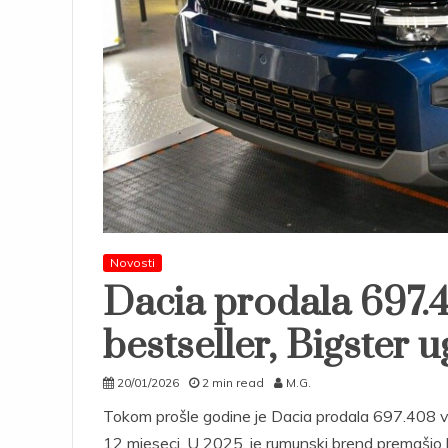
Novosti
Dacia prodala 697.4
bestseller, Bigster
20/01/2026
2 min read
M.G.
Tokom prošle godine je Dacia prodala 697.408 vo
12 mjeseci. U 2025. je rumunski brend premašio b