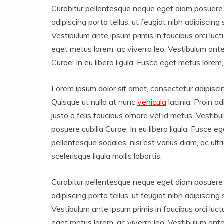
Curabitur pellentesque neque eget diam posuere po
adipiscing porta tellus, ut feugiat nibh adipiscing 
Vestibulum ante ipsum primis in faucibus orci luctus
eget metus lorem, ac viverra leo. Vestibulum ante i
Curae; In eu libero ligula. Fusce eget metus lorem,
Lorem ipsum dolor sit amet, consectetur adipisci
Quisque ut nulla at nunc
vehicula
lacinia. Proin ad
justo a felis faucibus ornare vel id metus. Vestibu
posuere cubilia Curae; In eu libero ligula. Fusce e
pellentesque sodales, nisi est varius diam, ac ult
scelerisque ligula mollis lobortis.
Curabitur pellentesque neque eget diam posuere po
adipiscing porta tellus, ut feugiat nibh adipiscing 
Vestibulum ante ipsum primis in faucibus orci luctus
eget metus lorem, ac viverra leo. Vestibulum ante i