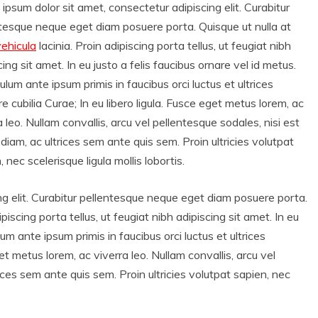
ipsum dolor sit amet, consectetur adipiscing elit. Curabitur
tesque neque eget diam posuere porta. Quisque ut nulla at
vehicula
lacinia. Proin adipiscing porta tellus, ut feugiat nibh
cing sit amet. In eu justo a felis faucibus ornare vel id metus.
ulum ante ipsum primis in faucibus orci luctus et ultrices
e cubilia Curae; In eu libero ligula. Fusce eget metus lorem, ac
a leo. Nullam convallis, arcu vel pellentesque sodales, nisi est
 diam, ac ultrices sem ante quis sem. Proin ultricies volutpat
, nec scelerisque ligula mollis lobortis.
ng elit. Curabitur pellentesque neque eget diam posuere porta.
ipiscing porta tellus, ut feugiat nibh adipiscing sit amet. In eu
lum ante ipsum primis in faucibus orci luctus et ultrices
get metus lorem, ac viverra leo. Nullam convallis, arcu vel
rices sem ante quis sem. Proin ultricies volutpat sapien, nec