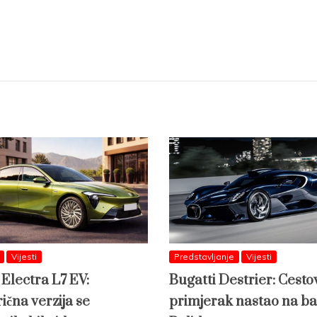
Vijesti
Predstavljanje
Vijesti
 Electra L7 EV:
Bugatti Destrier: Cesto
ična verzija se
primjerak nastao na ba