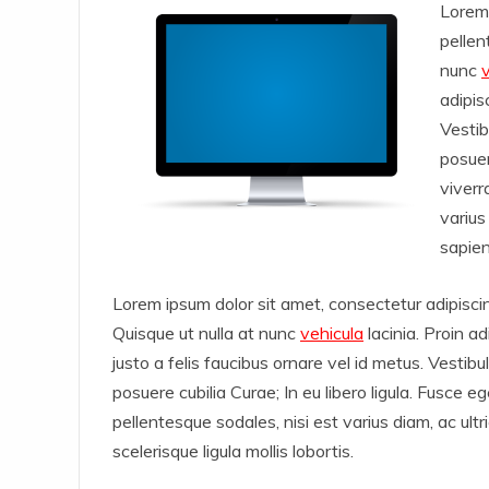
Lorem 
pellen
nunc
adipis
Vestib
posuer
viverr
varius
sapien
Lorem ipsum dolor sit amet, consectetur adipisci
Quisque ut nulla at nunc
vehicula
lacinia. Proin ad
justo a felis faucibus ornare vel id metus. Vestibu
posuere cubilia Curae; In eu libero ligula. Fusce e
pellentesque sodales, nisi est varius diam, ac ult
scelerisque ligula mollis lobortis.