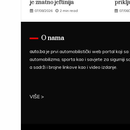
je znatno jeftinija
priklj
07/08/2026
2 min read
07/08
O nama
auto.ba
je prvi automobilistički web portal koji 
automobilizma, sporta kao i savjete za sigurniji s
a sadrži i brojne linkove kao i video izdanje.
VIŠE >