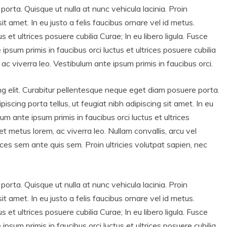
rta. Quisque ut nulla at nunc vehicula lacinia. Proin
sit amet. In eu justo a felis faucibus ornare vel id metus.
 et ultrices posuere cubilia Curae; In eu libero ligula. Fusce
psum primis in faucibus orci luctus et ultrices posuere cubilia
 ac viverra leo. Vestibulum ante ipsum primis in faucibus orci.
ng elit. Curabitur pellentesque neque eget diam posuere porta.
ipiscing porta tellus, ut feugiat nibh adipiscing sit amet. In eu
lum ante ipsum primis in faucibus orci luctus et ultrices
get metus lorem, ac viverra leo. Nullam convallis, arcu vel
rices sem ante quis sem. Proin ultricies volutpat sapien, nec
rta. Quisque ut nulla at nunc vehicula lacinia. Proin
sit amet. In eu justo a felis faucibus ornare vel id metus.
 et ultrices posuere cubilia Curae; In eu libero ligula. Fusce
psum primis in faucibus orci luctus et ultrices posuere cubilia