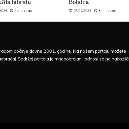
učila hibridu
Bolidea
/2026
2 min read
07/08/2026
3 min read
sa radom počinje davne 2001. godine. Na našem portalu možete sv
aobraćaj. Sadržaj portala je mnogobrojan i odnosi se na najrazliči