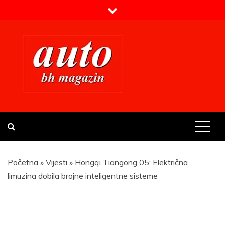
Skip
to
content
Prvi BH auto magazin
Sajt o automobilima
Početna
»
Vijesti
»
Hongqi Tiangong 05: Električna
limuzina dobila brojne inteligentne sisteme