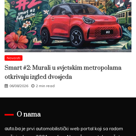
Novosti
Smart #2: Murali u svjetskim metropolama
otkrivaju izgled dvosjeda
06/08/2026
2 min read
O nama
auto.ba
je prvi automobilistički web portal koji sa radom