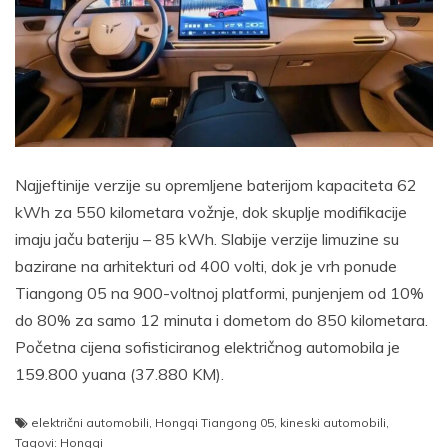
Najjeftinije verzije su opremljene baterijom kapaciteta 62
kWh za 550 kilometara vožnje, dok skuplje modifikacije
imaju jaču bateriju – 85 kWh. Slabije verzije limuzine su
bazirane na arhitekturi od 400 volti, dok je vrh ponude
Tiangong 05 na 900-voltnoj platformi, punjenjem od 10%
do 80% za samo 12 minuta i dometom do 850 kilometara.
Početna cijena sofisticiranog električnog automobila je
159.800 yuana (37.880 KM).
električni automobili
,
Hongqi Tiangong 05
,
kineski automobili
,
Tagovi: Hongqi