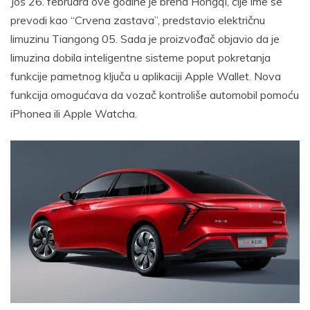
Još 26. februara ove godine je brend Hongqi, čije ime se
prevodi kao “Crvena zastava”, predstavio električnu
limuzinu Tiangong 05. Sada je proizvođač objavio da je
limuzina dobila inteligentne sisteme poput pokretanja
funkcije pametnog ključa u aplikaciji Apple Wallet. Nova
funkcija omogućava da vozač kontroliše automobil pomoću
iPhonea ili Apple Watcha.