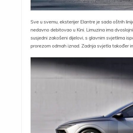
Sve u svemu, eksterijer Elantre je sada oštrih linija
nedavno debitovao u Kini. Limuzina ima dvoslojni 
susjedni zakošeni dijelovi, s glavnim svjetlima is
prorezom odmah iznad. Zadnja svjetla također i