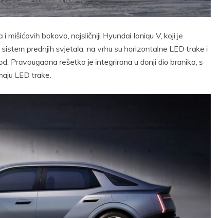
 i mišićavih bokova, najsličniji Hyundai Ioniqu V, koji je
sistem prednjih svjetala: na vrhu su horizontalne LED trake i
pod. Pravougaona rešetka je integrirana u donji dio branika, s
maju LED trake.