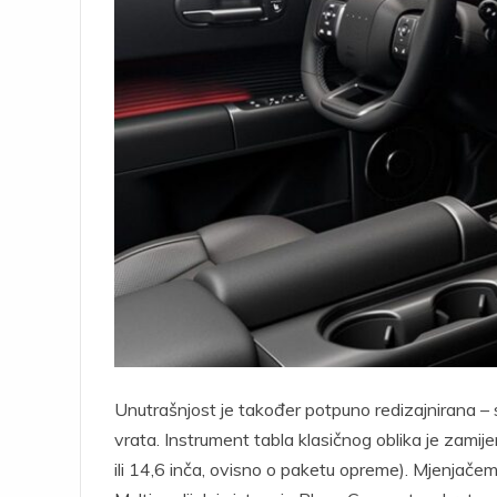
Unutrašnjost je također potpuno redizajnirana – 
vrata. Instrument tabla klasičnog oblika je zamij
ili 14,6 inča, ovisno o paketu opreme). Mjenjače