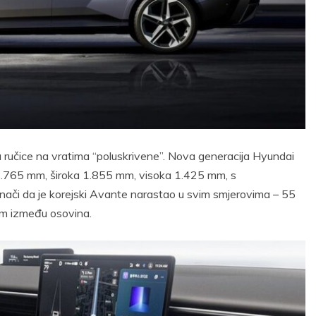
u ručice na vratima “poluskrivene”. Nova generacija Hyundai
 4.765 mm, široka 1.855 mm, visoka 1.425 mm, s
či da je korejski Avante narastao u svim smjerovima – 55
mm između osovina.