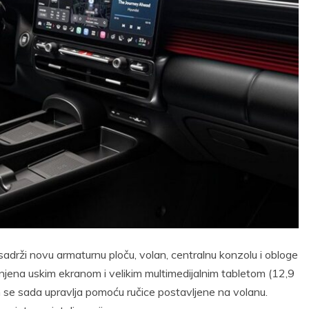
sadrži novu armaturnu ploču, volan, centralnu konzolu i obloge
enjena uskim ekranom i velikim multimedijalnim tabletom (12,9
m se sada upravlja pomoću ručice postavljene na volanu.