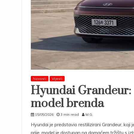
Novosti
Vijesti
Hyundai Grandeur: D
model brenda
15/05/2026
3 min read
M.G.
Hyundai je predstavio restilizirani Grandeur, koji j
prije, model je dostupan na domaćem tržištu s iz