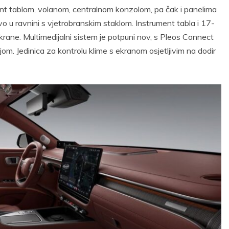
nt tablom, volanom, centralnom konzolom, pa čak i panelima
o u ravnini s vjetrobranskim staklom. Instrument tabla i 17-
krane. Multimedijalni sistem je potpuni nov, s Pleos Connect
m. Jedinica za kontrolu klime s ekranom osjetljivim na dodir