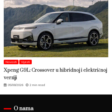
Novosti
Vijesti
Xpeng G9L: Crossover u hibridnoj i električnoj
verziji
05/08/2026
2 min read
O nama