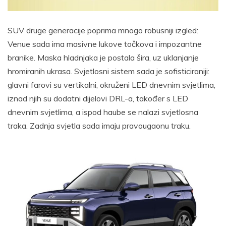
SUV druge generacije poprima mnogo robusniji izgled:
Venue sada ima masivne lukove točkova i impozantne
branike. Maska hladnjaka je postala šira, uz uklanjanje
hromiranih ukrasa. Svjetlosni sistem sada je sofisticiraniji:
glavni farovi su vertikalni, okruženi LED dnevnim svjetlima,
iznad njih su dodatni dijelovi DRL-a, također s LED
dnevnim svjetlima, a ispod haube se nalazi svjetlosna
traka. Zadnja svjetla sada imaju pravougaonu traku.