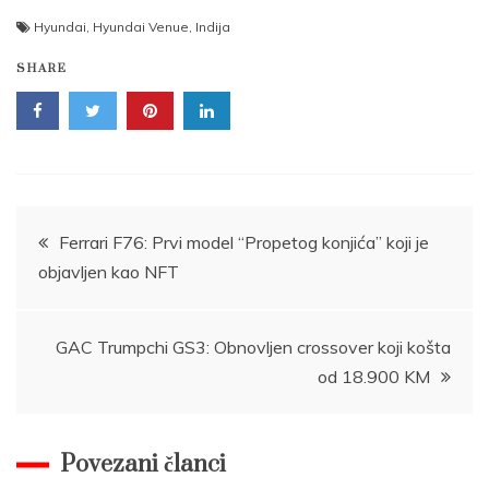
Hyundai
,
Hyundai Venue
,
Indija
SHARE
Post
Ferrari F76: Prvi model “Propetog konjića” koji je
objavljen kao NFT
navigation
GAC Trumpchi GS3: Obnovljen crossover koji košta
od 18.900 KM
Povezani članci