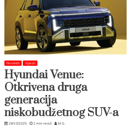
Noviteti
Vijesti
Hyundai Venue:
Otkrivena druga
generacija
niskobudžetnog SUV-a
28/10/2025
2 min read
M.G.