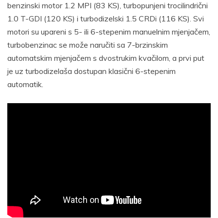
benzinski motor 1.2 MPI (83 KS), turbopunjeni trocilindrični
1.0 T-GDI (120 KS) i turbodizelski 1.5 CRDi (116 KS). Svi
motori su upareni s 5- ili 6-stepenim manuelnim mjenjačem,
turbobenzinac se može naručiti sa 7-brzinskim
automatskim mjenjačem s dvostrukim kvačilom, a prvi put
je uz turbodizelaša dostupan klasični 6-stepenim
automatik.