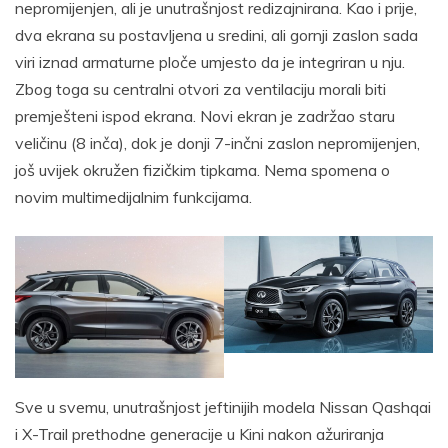
nepromijenjen, ali je unutrašnjost redizajnirana. Kao i prije,
dva ekrana su postavljena u sredini, ali gornji zaslon sada
viri iznad armaturne ploče umjesto da je integriran u nju.
Zbog toga su centralni otvori za ventilaciju morali biti
premješteni ispod ekrana. Novi ekran je zadržao staru
veličinu (8 inča), dok je donji 7-inčni zaslon nepromijenjen,
još uvijek okružen fizičkim tipkama. Nema spomena o
novim multimedijalnim funkcijama.
Sve u svemu, unutrašnjost jeftinijih modela Nissan Qashqai
i X-Trail prethodne generacije u Kini nakon ažuriranja