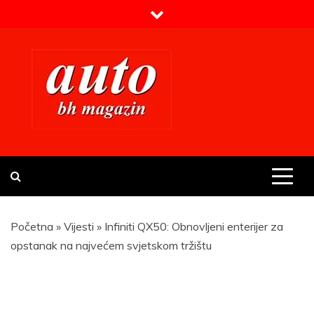
Skip
to
content
Prvi BH auto magazin
Sajt o automobilima
Početna
»
Vijesti
»
Infiniti QX50: Obnovljeni enterijer za
opstanak na najvećem svjetskom tržištu