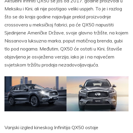
Aktuelni Infiniti QX50 se još od 2017. godine proizvodi u
Meksiku i Kini, ali nije postigao veliki uspjeh. To je i razlog
što se do kraja godine najavljuje prekid proizvodnje
crossovera u meksičkoj fabrici, pa će QX50 napustiti
Sjedinjene Američke Države, svoje glavno tržište, na kojem
Nissanova luksuzna marka, poput matičnog brenda, gubi
tlo pod nogama. Međutim, QX50 će ostati u Kini, štaviše
objavljena je osvježena verzija, iako je i na najvećem
svjetskom tržištu prodaja nezadovoljavajuća.
Vanjski izgled kineskog Infinitija QX50 ostaje