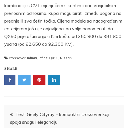
kombinaciji s CVT mjenjačem s kontinuirano varijabilnim
prenosnim odnosima. Kupci mogu birati između pogona na
prednje ili sva četiri točka. Cijena modela sa nadograđenim
enterijerom još nije objavljena, pa valja napomenuti da
QX50 prije ažuriranja u Kini košta od 350.800 do 391.800
yuana (od 82.650 do 92.300 KM).
crossover
,
Infiniti
,
Infiniti QX50
,
Nissan
SHARE
Post
Test: Geely Cityray – kompaktni crossover koji
spaja snagu i eleganciju
navigation