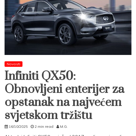
Novosti
Infiniti QX50:
Obnovljeni enterijer za
opstanak na najvećem
svjetskom tržištu
16/10/2025
2 min read
M.G.