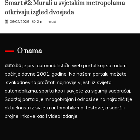
Smart #2: Murali u svjetskim metropolama
otkrivaju izgled dvosjeda
06/08/2026
2 min read
O nama
auto.ba
je prvi automobilistički web portal koji sa radom
počinje davne 2001. godine. Na našem portalu možete
svakodnevno pročitati najnovije vijesti iz svijeta
automobilizma, sporta kao i savjete za sigurniji saobraćaj.
Sadržaj portala je mnogobrojan i odnosi se na najrazličitije
aktuelnosti iz svijeta automobilizma, testove, a sadrži i
brojne linkove kao i video izdanje.