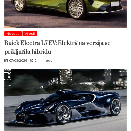
Novosti
Vijesti
Buick Electra L7 EV: Električna verzija se
priključila hibridu
07/08/2026
2 min read