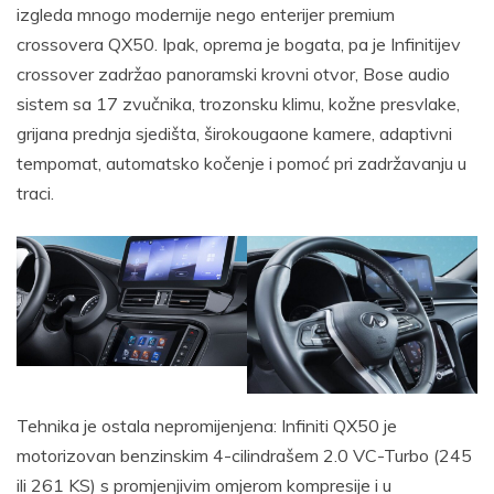
izgleda mnogo modernije nego enterijer premium
crossovera QX50. Ipak, oprema je bogata, pa je Infinitijev
crossover zadržao panoramski krovni otvor, Bose audio
sistem sa 17 zvučnika, trozonsku klimu, kožne presvlake,
grijana prednja sjedišta, širokougaone kamere, adaptivni
tempomat, automatsko kočenje i pomoć pri zadržavanju u
traci.
Tehnika je ostala nepromijenjena: Infiniti QX50 je
motorizovan benzinskim 4-cilindrašem 2.0 VC-Turbo (245
ili 261 KS) s promjenjivim omjerom kompresije i u