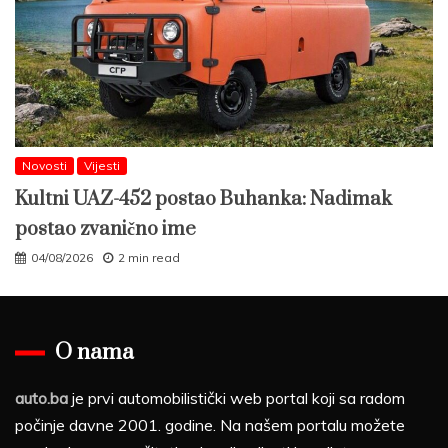
Novosti
Vijesti
Kultni UAZ-452 postao Buhanka: Nadimak
postao zvanično ime
04/08/2026
2 min read
O nama
auto.ba
je prvi automobilistički web portal koji sa radom
počinje davne 2001. godine. Na našem portalu možete