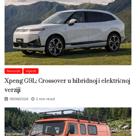
Novosti
Vijesti
Xpeng G9L: Crossover u hibridnoj i električnoj
verziji
05/08/2026
2 min read