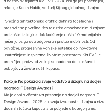
a nastavak trijumfa Kia EV9 2024. čini ga još posebnijim,”
rekao je Karim Habib, voditelj Kijinog globalnog dizajna.
“Snažna arhitektonska grafika definira facetirane i
presavijene površine, što rezultira emocionalnim dizajnom,
proizašlim iz logike, dok korištenje naših 10 materijalnih
rješenja osigurava odgovoran pristup mobilnosti. Od
odvažne, progresivne vanjske estetike do inovativne
unutrašnjosti inspirirane životnim prostorom, Kia EV3 je
promišljen proizvod za koji se nadamo da olakšava i
poboljšava živote naših kupaca.”
Kako je Kia pokazala svoje vodstvo u dizajnu na dodjeli
nagrada iF Design Awards?
Kia je dobila višestruka priznanja na dodjeli nagrada iF
Design Awards 2025. za svoju izvrsnost u dizajnu u nizu
dodirnih točaka kupaca, s tri pobjede u kategorijama.