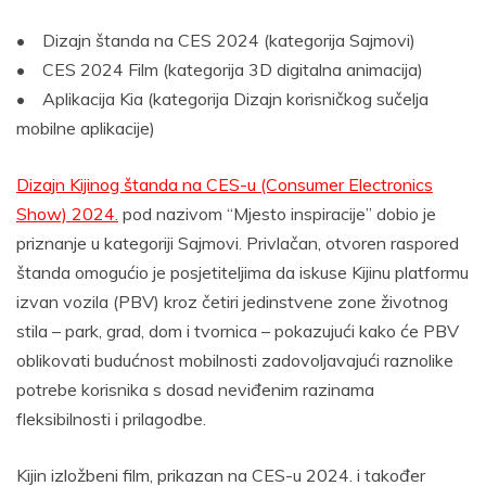
• Dizajn štanda na CES 2024 (kategorija Sajmovi)
• CES 2024 Film (kategorija 3D digitalna animacija)
• Aplikacija Kia (kategorija Dizajn korisničkog sučelja
mobilne aplikacije)
Dizajn Kijinog štanda na CES-u (Consumer Electronics
Show) 2024.
pod nazivom “Mjesto inspiracije” dobio je
priznanje u kategoriji Sajmovi. Privlačan, otvoren raspored
štanda omogućio je posjetiteljima da iskuse Kijinu platformu
izvan vozila (PBV) kroz četiri jedinstvene zone životnog
stila – park, grad, dom i tvornica – pokazujući kako će PBV
oblikovati budućnost mobilnosti zadovoljavajući raznolike
potrebe korisnika s dosad neviđenim razinama
fleksibilnosti i prilagodbe.
Kijin izložbeni film, prikazan na CES-u 2024. i također