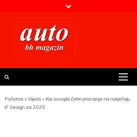
Skip
to
content
Prvi BH auto magazin
Sajt o automobilima
Početna
»
Vijesti
»
Kia osvojila četiri priznanja na natječaju
iF Design za 2025.