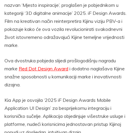
nazvan ‘Mjesto inspiracije’, proglašen je pobjednikom u
kategoriji ‘3D digitalne animacije’ 2025. iF Design Awards.
Film na kreativan način reinterpretira Kijinu viziju PBV-a i
pokazuje kako će ova vozila revolucionirati svakodnevni
život istovremeno odražavajući Kijine temeljne vrijednosti
marke.
Ova dvostruka pobjeda slijedi prošlogodišnju nagradu
marke
Red Dot Design Award
i dodatno naglašava Kijine
snažne sposobnosti u komunikaciji marke i inovativnosti
dizajna.
Kia App je osvojila ‘2025 iF Design Awards Mobile
Application UI Design’ za besprijekornu integraciju i
korisničko sučelje. Aplikacija objedinjuje višestruke usluge i
platforme, nudeći korisnicima jednostavan pristup Kijinoj
ponudi uz dosljedan, intuitivan dizajn.