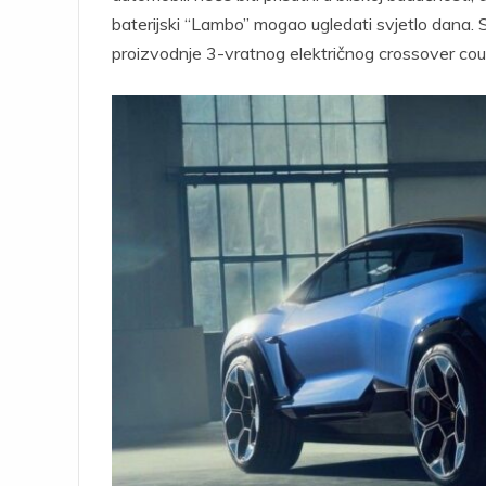
baterijski “Lambo” mogao ugledati svjetlo dana.
proizvodnje 3-vratnog električnog crossover coupea