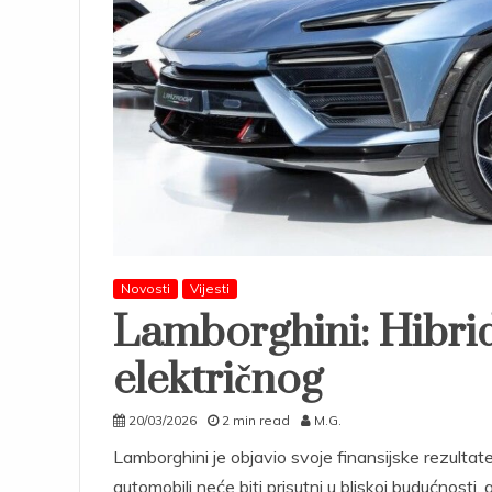
Novosti
Vijesti
Lamborghini: Hibri
električnog
20/03/2026
2 min read
M.G.
Lamborghini je objavio svoje finansijske rezultat
automobili neće biti prisutni u bliskoj budućnosti,