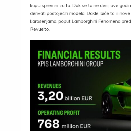
kupci spremni za to. Dok se to ne desi, ove godine 
derivati ​​postojećih modela. Dakle, biće to ili nov
karoserijama, poput Lamborghini Fenomena preds
Revuelto.