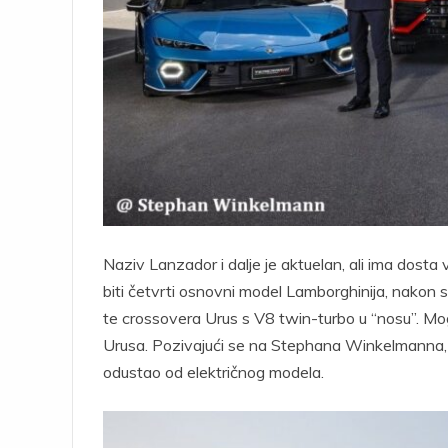
Naziv Lanzador i dalje je aktuelan, ali ima dos
biti četvrti osnovni model Lamborghinija, nakon
te crossovera Urus s V8 twin-turbo u “nosu”. Mo
Urusa. Pozivajući se na Stephana Winkelmanna, 
odustao od električnog modela.