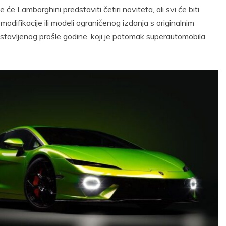
će Lamborghini predstaviti četiri noviteta, ali svi će biti
e modifikacije ili modeli ograničenog izdanja s originalnim
tavljenog prošle godine, koji je potomak superautomobila