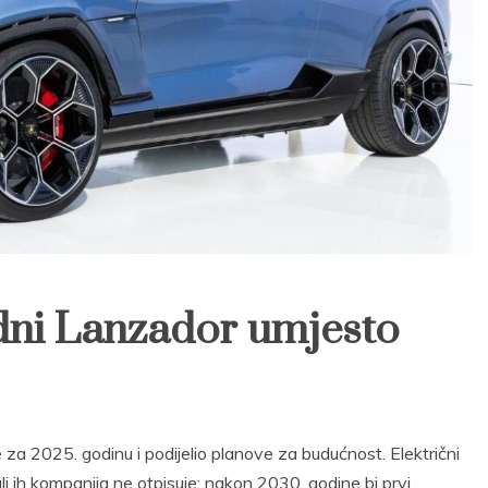
dni Lanzador umjesto
e za 2025. godinu i podijelio planove za budućnost. Električni
 ali ih kompanija ne otpisuje: nakon 2030. godine bi prvi