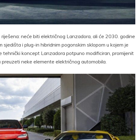
riješena: neće biti električnog Lanzadora, ali će 2030. godine
m sjedišta i plug-in hibridnim pogonskim sklopom u kojem je
je tehnički koncept Lanzadora potpuno modificiran, promijenit
ija preuzeti neke elemente električnog automobila.