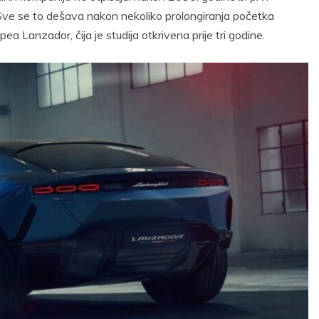
 Sve se to dešava nakon nekoliko prolongiranja početka
 Lanzador, čija je studija otkrivena prije tri godine.