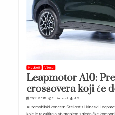
Noviteti
Vijesti
Leapmotor A10: Pre
crossovera koji će 
25/11/2025
2 min read
M.G.
Automobilski koncern Stellantis i kineski Leapmo
koje je rezultiralo stvaranjem zajedničke kompan