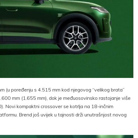
 (u poređenju s 4.515 mm kod njegovog “velikog brata”
 1.600 mm (1.655 mm), dok je međuosovinsko rastojanje više
. Novi kompaktni crossover se kotrlja na 18-inčnim
tformu. Brend još uvijek u tajnosti drži unutrašnjost novog