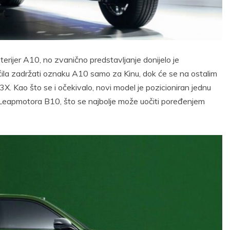
erijer A10, no zvanično predstavljanje donijelo je
čila zadržati oznaku A10 samo za Kinu, dok će se na ostalim
. Kao što se i očekivalo, novi model je pozicioniran jednu
 Leapmotora B10, što se najbolje može uočiti poređenjem