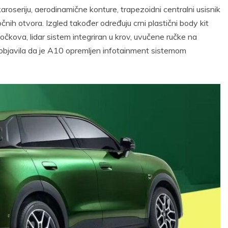
oseriju, aerodinamične konture, trapezoidni centralni usisnik
čnih otvora. Izgled također određuju crni plastični body kit
a točkova, lidar sistem integriran u krov, uvučene ručke na
e objavila da je A10 opremljen infotainment sistemom