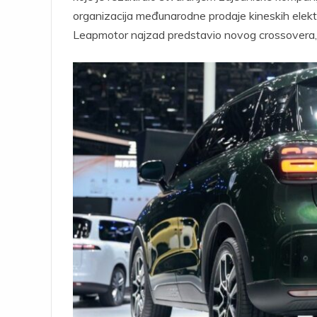
organizacija međunarodne prodaje kineskih elektr
Leapmotor najzad predstavio novog crossovera, 