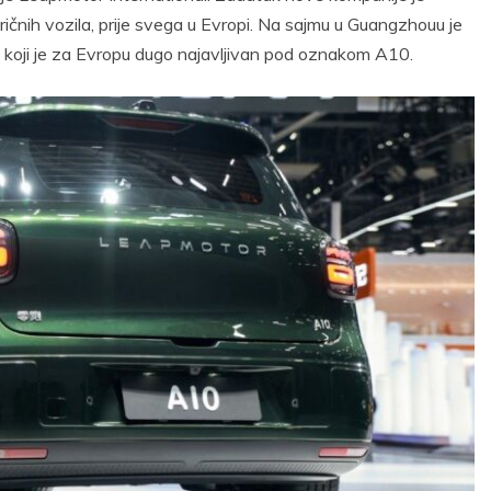
ičnih vozila, prije svega u Evropi. Na sajmu u Guangzhouu je
koji je za Evropu dugo najavljivan pod oznakom A10.