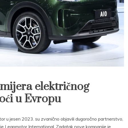
mijera električnog
doći u Evropu
tor u jesen 2023. su zvanično objavili dugoročno partnerstvo,
ije Leapmotor International. Zadatak nove kompanije je