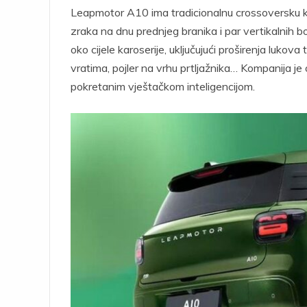
Leapmotor A10 ima tradicionalnu crossoversku kar
zraka na dnu prednjeg branika i par vertikalnih bo
oko cijele karoserije, uključujući proširenja lukov
vratima, pojler na vrhu prtljažnika… Kompanija j
pokretanim vještačkom inteligencijom.