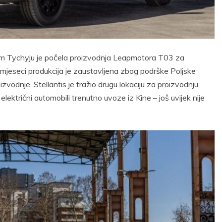
skom Tychyju je počela proizvodnja Leapmotora T03 za
mjeseci produkcija je zaustavljena zbog podrške Poljske
zvodnje. Stellantis je tražio drugu lokaciju za proizvodnju
električni automobili trenutno uvoze iz Kine – još uvijek nije