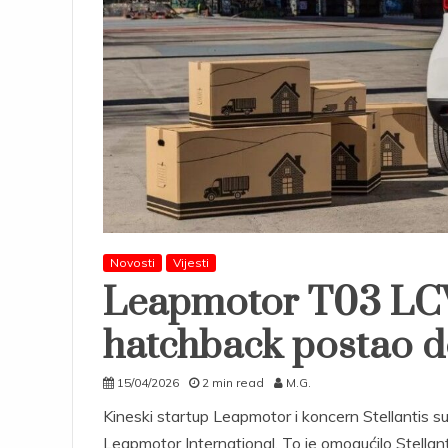
Novosti
Vijesti
Leapmotor T03 LCV:
hatchback postao d
15/04/2026
2 min read
M.G.
Kineski startup Leapmotor i koncern Stellantis s
Leapmotor International. To je omogućilo Stella