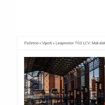
Početna
»
Vijesti
»
Leapmotor T03 LCV: Mali elek