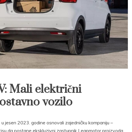
 Mali električni
ostavno vozilo
u u jesen 2023. godine osnovali zajedničku kompaniju –
ntisu da postane ekskluzivni zastupnik Leapmotor proizvoda