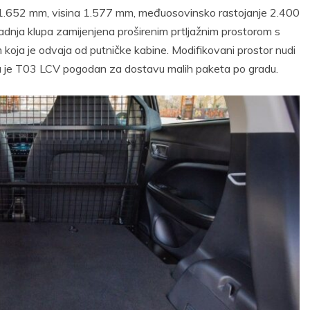
 1.652 mm, visina 1.577 mm, međuosovinsko rastojanje 2.400
adnja klupa zamijenjena proširenim prtljažnim prostorom s
ja je odvaja od putničke kabine. Modifikovani prostor nudi
 da je T03 LCV pogodan za dostavu malih paketa po gradu.