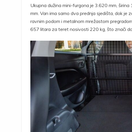
Ukupna dužina mini-furgona je 3.620 mm, širina
mm. Van ima samo dva prednja sjedišta, dok je z
ravnim podom i metalnom mrežastom pregradom ko
657 litara za teret nosivosti 220 kg, što znači