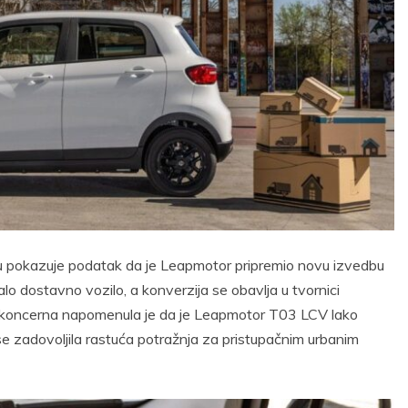
u pokazuje podatak da je Leapmotor pripremio novu izvedbu
o dostavno vozilo, a konverzija se obavlja u tvornici
og koncerna napomenula je da je Leapmotor T03 LCV lako
se zadovoljila rastuća potražnja za pristupačnim urbanim