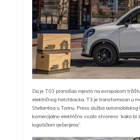
Da je T03 pronašao mjesto na evropskom tržišt
električnog hatchbacka. T3 je transformisan u mal
Stellantisa u Torinu. Press služba automobilsk
komercijalno električno vozilo stvoreno “kako bi 
logističkim rješenjima”.