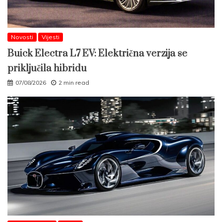
Novosti
Vijesti
Buick Electra L7 EV: Električna verzija se
priključila hibridu
07/08/2026
2 min read