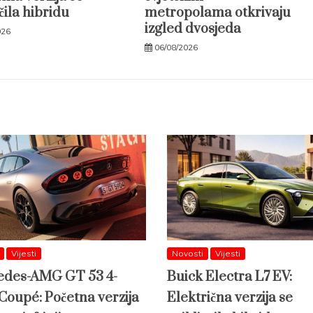
čila hibridu
metropolama otkrivaju
izgled dvosjeda
026
06/08/2026
Vijesti
Novosti
Vijesti
des-AMG GT 53 4-
Buick Electra L7 EV:
Coupé: Početna verzija
Električna verzija se