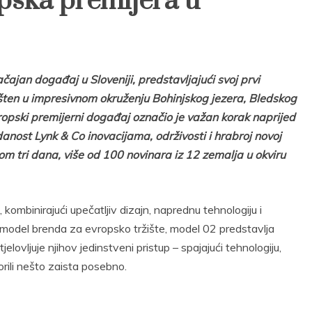
pska premijera u
ajan događaj u Sloveniji, predstavljajući svoj prvi
šten u impresivnom okruženju Bohinjskog jezera, Bledskog
vropski premijerni događaj označio je važan korak naprijed
danost Lynk & Co inovacijama, održivosti i hrabroj novoj
okom tri dana, više od 100 novinara iz 12 zemalja u okviru
kombinirajući upečatljiv dizajn, naprednu tehnologiju i
 model brenda za evropsko tržište, model 02 predstavlja
elovljuje njihov jedinstveni pristup – spajajući tehnologiju,
vorili nešto zaista posebno.