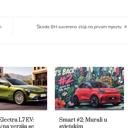
n
Škoda BH suvereno stoji na prvom mjestu
Electra L7 EV:
Smart #2: Murali u
čna verzija se
svjetskim