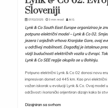
Lynk & Co 02: Evro
Sloveniji
07/02/2025
3 min read
M.G.
Lynk & Co South East Europe organizirao je znač
potpuno električni model – Lynk & Co 02. Smje
jezera i snježnih vrhova Kranjske Gore, ovaj e
u održivoj mobilnosti. Događaj je istaknuo pre
viziji budućnosti električnih vozila u Evropi. T
Lynk & Co SEE regije okupilo se u Bohinju.
Potpuno električni Lynk & Co 02 donosi novu eru, 
impresivan domet od 445 km. Kao prvi električni
važan iskorak u evoluciji Lynk & Co. Ovaj model utj
održivost i korisnički orijentiran dizajn kako bi st
Dizajniran sa svrhom