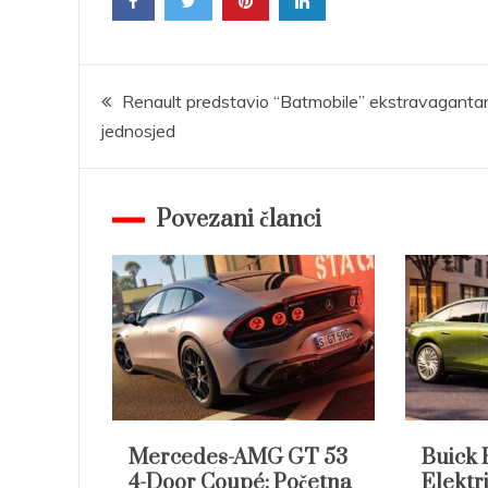
Post
Renault predstavio “Batmobile” ekstravaganta
jednosjed
navigation
Povezani članci
Mercedes-AMG GT 53
Buick 
4-Door Coupé: Početna
Elektri