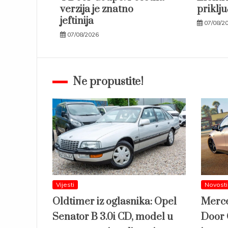
verzija je znatno
priklju
jeftinija
07/08/2
07/08/2026
Ne propustite!
Vijesti
Novosti
Oldtimer iz oglasnika: Opel
Merce
Senator B 3.0i CD, model u
Door 