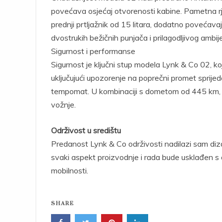
povećava osjećaj otvorenosti kabine. Pametna rješ
prednji prtljažnik od 15 litara, dodatno povećav
dvostrukih bežičnih punjača i prilagodljivog ambij
Sigurnost i performanse
Sigurnost je ključni stup modela Lynk & Co 02, k
uključujući upozorenje na poprečni promet sprijeda
tempomat. U kombinaciji s dometom od 445 km, ov
vožnje.
Održivost u središtu
Predanost Lynk & Co održivosti nadilazi sam diza
svaki aspekt proizvodnje i rada bude usklađen s
mobilnosti.
SHARE