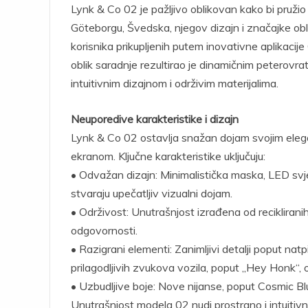
Lynk & Co 02 je pažljivo oblikovan kako bi pruži
Göteborgu, Švedska, njegov dizajn i značajke obl
korisnika prikupljenih putem inovativne aplikacij
oblik saradnje rezultirao je dinamičnim peterovra
intuitivnim dizajnom i održivim materijalima.
Neuporedive karakteristike i dizajn
Lynk & Co 02 ostavlja snažan dojam svojim elega
ekranom. Ključne karakteristike uključuju:
• Odvažan dizajn: Minimalistička maska, LED svje
stvaraju upečatljiv vizualni dojam.
• Održivost: Unutrašnjost izrađena od recikliran
odgovornosti.
• Razigrani elementi: Zanimljivi detalji poput na
prilagodljivih zvukova vozila, poput „Hey Honk“,
• Uzbudljive boje: Nove nijanse, poput Cosmic Blu
Unutrašnjost modela 02 nudi prostrano i intuitivn