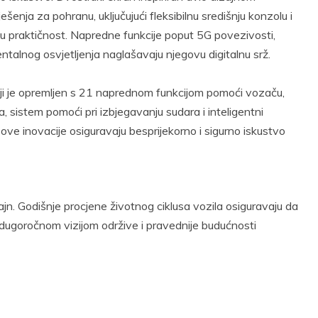
enja za pohranu, uključujući fleksibilnu središnju konzolu i
aju praktičnost. Napredne funkcije poput 5G povezivosti,
entalnog osvjetljenja naglašavaju njegovu digitalnu srž.
oji je opremljen s 21 naprednom funkcijom pomoći vozaču,
, sistem pomoći pri izbjegavanju sudara i inteligentni
e inovacije osiguravaju besprijekorno i sigurno iskustvo
jn. Godišnje procjene životnog ciklusa vozila osiguravaju da
 dugoročnom vizijom održive i pravednije budućnosti