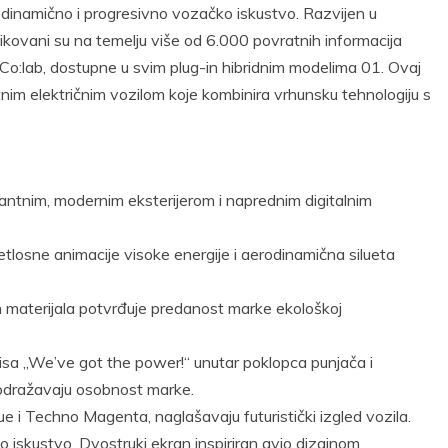
o dinamično i progresivno vozačko iskustvo. Razvijen u
ikovani su na temelju više od 6.000 povratnih informacija
e Co:lab, dostupne u svim plug-in hibridnim modelima 01. Ovaj
tnim električnim vozilom koje kombinira vrhunsku tehnologiju s
ntnim, modernim eksterijerom i naprednim digitalnim
tlosne animacije visoke energije i aerodinamična silueta
ih materijala potvrđuje predanost marke ekološkoj
tpisa „We’ve got the power!“ unutar poklopca punjača i
 odražavaju osobnost marke.
e i Techno Magenta, naglašavaju futuristički izgled vozila.
o iskustvo. Dvostruki ekran inspiriran avio dizajnom