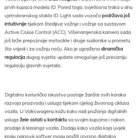
prvih kupaca modela ID. Pored toga, svjetlosna traka u dnu
vjetrobranskog stakla ID. Light sada vozača
podržava još
intuitivnije
tijekom štedljive vožnje i vožnje sa sustavom
Active Cruise Control (ACC). Višenamjenska kamera sada
još brže prepoznaje motocikle i druge sudionike u prometu,
što vrijedi i za vožnju noću. Ako je ugrađena
dinamička
regulacija
dugog svjetla, update omogućuje još precizniju
regulaciju glavnih svjetala.
Digitalno korisničko iskustvo postaje žarište svih koraka
razvoja proizvoda i usluga tijekom cijelog životnog ciklusa
vozila. U Volkswagenu kažu kako radi pružanja digitalnih
usluga
žele ostati u kontaktu
sa svojim kupcima i nakon
prodaje ili leasinga vozila. Dodaju kako vozila koja uvijek
imaju najnoviji softver mogu pružiti izvrsno digitalno