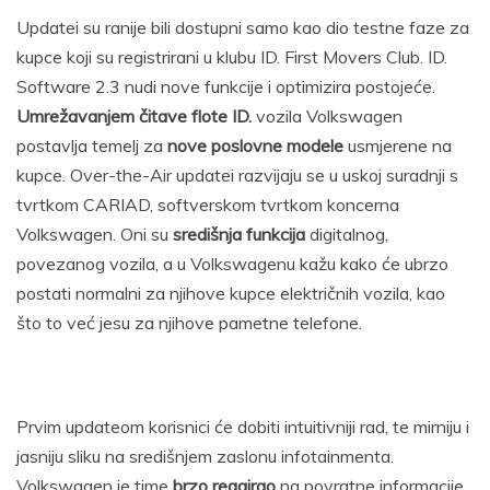
Updatei su ranije bili dostupni samo kao dio testne faze za
kupce koji su registrirani u klubu ID. First Movers Club. ID.
Software 2.3 nudi nove funkcije i optimizira postojeće.
Umrežavanjem čitave flote ID.
vozila Volkswagen
postavlja temelj za
nove poslovne modele
usmjerene na
kupce. Over-the-Air updatei razvijaju se u uskoj suradnji s
tvrtkom CARIAD, softverskom tvrtkom koncerna
Volkswagen. Oni su
središnja funkcija
digitalnog,
povezanog vozila, a u Volkswagenu kažu kako će ubrzo
postati normalni za njihove kupce električnih vozila, kao
što to već jesu za njihove pametne telefone.
Prvim updateom korisnici će dobiti intuitivniji rad, te mirniju i
jasniju sliku na središnjem zaslonu infotainmenta.
Volkswagen je time
brzo reagirao
na povratne informacije