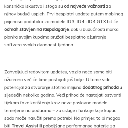
korisničko iskustvo i stoga su
od najveće važnosti
za
njihov budući uspjeh. Prvi besplatni update putem mobilnog
prijenosa podataka za modele ID.3, ID.4 i ID.4 GTX bit će
odmah stavljen na raspolaganje
, dok u budućnosti marka
planira svojim kupcima pružati besplatno ažuriranje
softvera svakih dvanaest tjedana.
Zahvaljujući redovitom updateu, vozilo neće samo biti
ažurirano već će time postajati još bolje. U tome vide
potencijal za stvaranje stotina milijuna
dodatnog prihoda
u
sljedećih nekoliko godina. Veći prihod će nastojati ostvariti
tijekom faze korištenja kroz nove poslovne modele
temeljene na podacima – za usluge i funkcije koje kupac
sada može naručiti prema potrebi. Na primjer, to bi mogao
biti
Travel Assist
ili poboljšane performanse baterije za