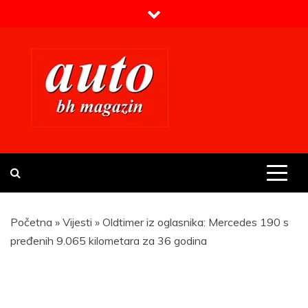
Skip
to
content
Prvi BH auto magazin
Sajt o automobilima
Početna
»
Vijesti
»
Oldtimer iz oglasnika: Mercedes 190 s
pređenih 9.065 kilometara za 36 godina