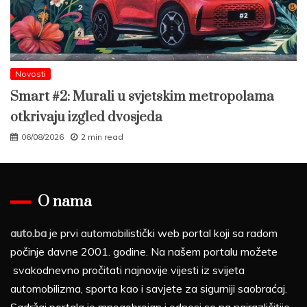
Novosti
Smart #2: Murali u svjetskim metropolama
otkrivaju izgled dvosjeda
06/08/2026
2 min read
O nama
auto.ba
je prvi automobilistički web portal koji sa radom
počinje davne 2001. godine. Na našem portalu možete
svakodnevno pročitati najnovije vijesti iz svijeta
automobilizma, sporta kao i savjete za sigurniji saobraćaj.
Sadržaj portala je mnogobrojan i odnosi se na najrazličitije