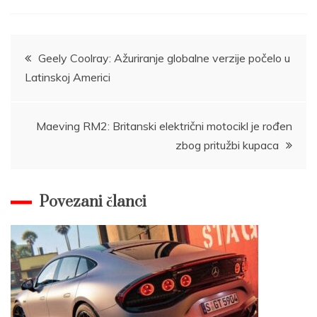
Post
Geely Coolray: Ažuriranje globalne verzije počelo u
Latinskoj Americi
navigation
Maeving RM2: Britanski električni motocikl je rođen
zbog pritužbi kupaca
Povezani članci