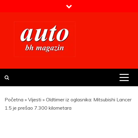
Skip
to
content
Prvi BH auto magazin
Sajt o automobilima
Početna
»
Vijesti
»
Oldtimer iz oglasnika: Mitsubishi Lancer
1.5 je prešao 7.300 kilometara