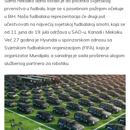
Samo nekoliko dana ostalo je do početka Svjetskog
prvenstva u fudbalu, koje se s posebnom pažnjom očekuje
u BiH. Naša fudbalska reprezentacija će drugi put
učestvovati na najvećoj svjetskoj fudbalskoj smotri, koja se
od 11. juna do 19. jula održava u SAD-u, Kanadi i Meksiku.
Već 27 godina je Hyundai u sponzorskom odnosu sa
Svjetskom fudbalskom organizacijom (FIFA), koja je
organizator Mundijala, a saradnja je sada proširena ulogom
službenog partnera za robotiku.