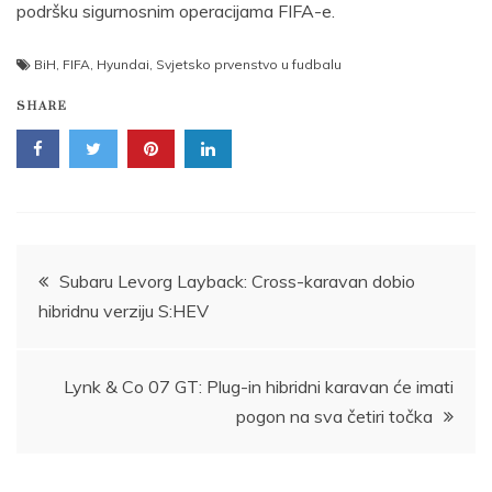
podršku sigurnosnim operacijama FIFA-e.
BiH
,
FIFA
,
Hyundai
,
Svjetsko prvenstvo u fudbalu
SHARE
Post
Subaru Levorg Layback: Cross-karavan dobio
hibridnu verziju S:HEV
navigation
Lynk & Co 07 GT: Plug-in hibridni karavan će imati
pogon na sva četiri točka