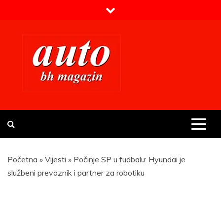
Skip
to
content
Prvi BH auto magazin
Sajt o automobilima
Početna
»
Vijesti
»
Počinje SP u fudbalu: Hyundai je
službeni prevoznik i partner za robotiku