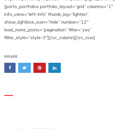
[porto_portfolios portfolio_layout=”grid” columns=”1″
info_view=”left-info” thumb_bg=”lighten”
show_lightbox_icon=”hide” number=”12″
load_more_posts=”pagination” filter=”yes”
filter_style=”style-3″][/vc_column][/vc_row]
SHARE