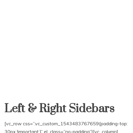
Left & Right Sidebars
[vc_row css=”.vc_custom_1543483767659{padding-top:
30px !important;}” el_class=”no-padding”][vc_column]