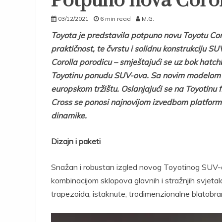
Potpuno nova Corol
03/12/2021
6 min read
M.G.
Toyota je predstavila potpuno novu Toyotu Coro
praktičnost, te čvrstu i solidnu konstrukciju
Corolla porodicu – smještajući se uz bok hatc
Toyotinu ponudu SUV-ova. Sa novim modelom T
europskom tržištu. Oslanjajući se na Toyotinu 
Cross se ponosi najnovijom izvedbom platform
dinamike.
Dizajn i paketi
Snažan i robustan izgled novog Toyotinog SUV-a
kombinacijom sklopova glavnih i stražnjih svjeta
trapezoida, istaknute, trodimenzionalne blatobr