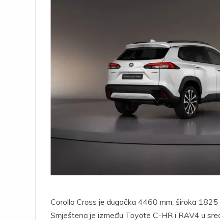
Corolla Cross je dugačka 4460 mm, široka 182
Smještena je između Toyote C-HR i RAV4 u sre