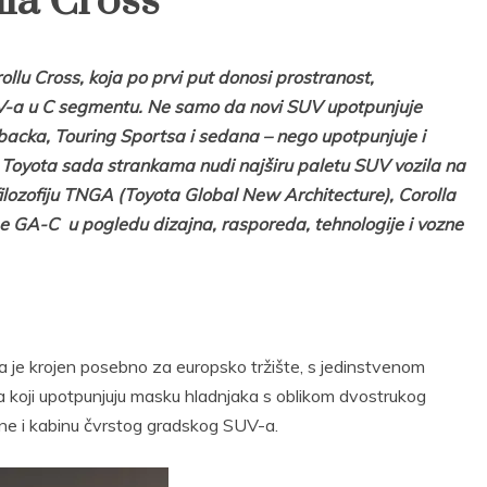
la Cross
llu Cross, koja po prvi put donosi prostranost,
 SUV-a u C segmentu. Ne samo da novi SUV upotpunjuje
hbacka, Touring Sportsa i sedana – nego upotpunjuje i
oyota sada strankama nudi najširu paletu SUV vozila na
filozofiju TNGA (Toyota Global New Architecture), Corolla
e GA-C u pogledu dizajna, rasporeda, tehnologije i vozne
 je krojen posebno za europsko tržište, s jedinstvenom
la koji upotpunjuju masku hladnjaka s oblikom dvostrukog
ane i kabinu čvrstog gradskog SUV-a.