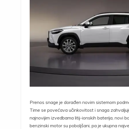
Prenos snage je dorađen novim sistemom podmaziva
Time se povećava učinkovitost i snaga zahvaljuju
najnovijim izvedbama litij-ionskih baterija, novi ba
benzinski motor su poboljšani, pa je ukupna naj