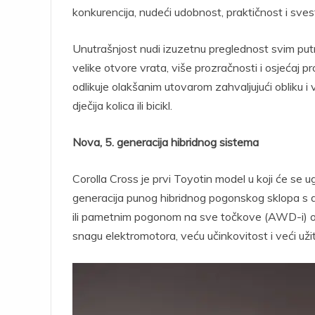
konkurencija, nudeći udobnost, praktičnost i sves
Unutrašnjost nudi izuzetnu preglednost svim putni
velike otvore vrata, više prozračnosti i osjećaj p
odlikuje olakšanim utovarom zahvaljujući obliku i
dječija kolica ili bicikl.
Nova, 5. generacija hibridnog sistema
Corolla Cross je prvi Toyotin model u koji će se u
generacija punog hibridnog pogonskog sklopa s
ili pametnim pogonom na sve točkove (AWD-i) os
snagu elektromotora, veću učinkovitost i veći užit