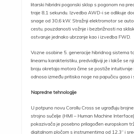
litarski hibridni pogonski sklop s pogonom na 
traje 8,1 sekundu. Izvedba AWD-i se odlikuje do
snage od 30,6 kW. Stražnji elektromotor se autom
cestu, pouzdanosti vožnje i bezbrižnosti na skl
ostvaruje jednako ubrzanje kao i izvedba FWD.
Vozne osobine 5. generacije hibridnog sistema ta
linearnu karakteristiku, predvidljiviji je i lakše se
broju okretaja motora čime se postiže intuitivnij
odnosa između pritiska noge na papučicu gasa i
Napredne tehnologije
U potpuno novu Corollu Cross se ugrađuju brojne 
strojno sučelje (HMI – Human Machine Interface)
pokazivača je posebno prilagođen europskom trži
digitalnom pločom s instrumentima od 12,3“ i sr