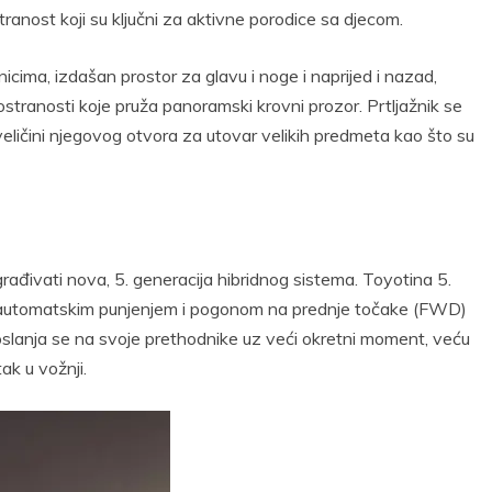
tranost koji su ključni za aktivne porodice sa djecom.
cima, izdašan prostor za glavu i noge i naprijed i nazad,
rostranosti koje pruža panoramski krovni prozor. Prtljažnik se
 veličini njegovog otvora za utovar velikih predmeta kao što su
građivati nova, 5. generacija hibridnog sistema. Toyotina 5.
 automatskim punjenjem i pogonom na prednje točake (FWD)
lanja se na svoje prethodnike uz veći okretni moment, veću
ak u vožnji.