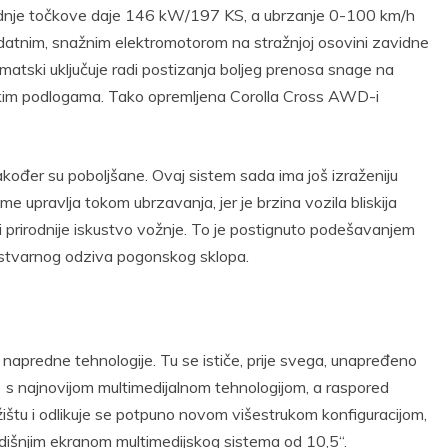
prednje točkove daje 146 kW/197 KS, a ubrzanje 0-100 km/h
datnim, snažnim elektromotorom na stražnjoj osovini zavidne
atski uključuje radi postizanja boljeg prenosa snage na
iskim podlogama. Tako opremljena Corolla Cross AWD-i
kođer su poboljšane. Ovaj sistem sada ima još izraženiju
 njime upravlja tokom ubrzavanja, jer je brzina vozila bliskija
e i prirodnije iskustvo vožnje. To je postignuto podešavanjem
 stvarnog odziva pogonskog sklopa.
napredne tehnologije. Tu se ističe, prije svega, unapređeno
 s najnovijom multimedijalnom tehnologijom, a raspored
štu i odlikuje se potpuno novom višestrukom konfiguracijom,
edišnjim ekranom multimedijskog sistema od 10,5“.