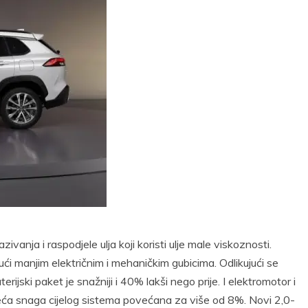
nja i raspodjele ulja koji koristi ulje male viskoznosti.
ći manjim električnim i mehaničkim gubicima. Odlikujući se
terijski paket je snažniji i 40% lakši nego prije. I elektromotor i
veća snaga cijelog sistema povećana za više od 8%. Novi 2,0-