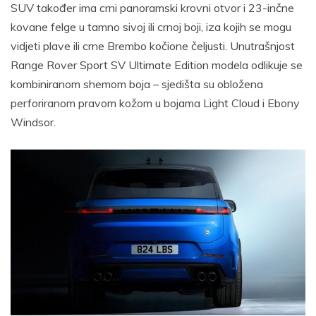
SUV također ima crni panoramski krovni otvor i 23-inčne
kovane felge u tamno sivoj ili crnoj boji, iza kojih se mogu
vidjeti plave ili crne Brembo kočione čeljusti. Unutrašnjost
Range Rover Sport SV Ultimate Edition modela odlikuje se
kombiniranom shemom boja – sjedišta su obložena
perforiranom pravom kožom u bojama Light Cloud i Ebony
Windsor.