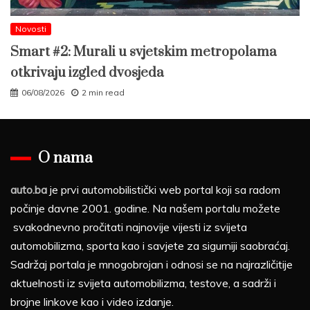
Novosti
Smart #2: Murali u svjetskim metropolama
otkrivaju izgled dvosjeda
06/08/2026
2 min read
O nama
auto.ba
je prvi automobilistički web portal koji sa radom
počinje davne 2001. godine. Na našem portalu možete
svakodnevno pročitati najnovije vijesti iz svijeta
automobilizma, sporta kao i savjete za sigurniji saobraćaj.
Sadržaj portala je mnogobrojan i odnosi se na najrazličitije
aktuelnosti iz svijeta automobilizma, testove, a sadrži i
brojne linkove kao i video izdanje.