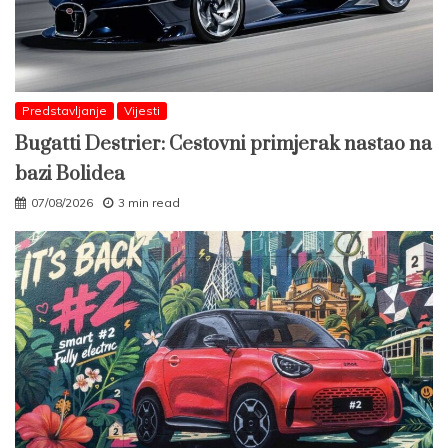
Predstavljanje
Vijesti
Bugatti Destrier: Cestovni primjerak nastao na
bazi Bolidea
07/08/2026
3 min read