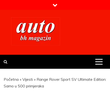
Skip
to
content
Prvi BH auto magazin
Sajt o automobilima
Početna
»
Vijesti
»
Range Rover Sport SV Ultimate Edition:
Samo u 500 primjeraka