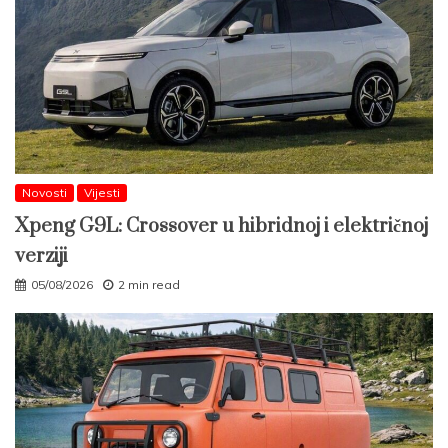
Novosti
Vijesti
Xpeng G9L: Crossover u hibridnoj i električnoj
verziji
05/08/2026
2 min read