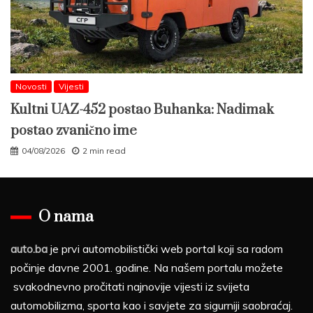
Novosti
Vijesti
Kultni UAZ-452 postao Buhanka: Nadimak
postao zvanično ime
04/08/2026
2 min read
O nama
auto.ba
je prvi automobilistički web portal koji sa radom
počinje davne 2001. godine. Na našem portalu možete
svakodnevno pročitati najnovije vijesti iz svijeta
automobilizma, sporta kao i savjete za sigurniji saobraćaj.