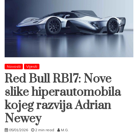
Novosti
Vijesti
Red Bull RB17: Nove
slike hiperautomobila
kojeg razvija Adrian
Newey
05/01/2026
2 min read
M.G.