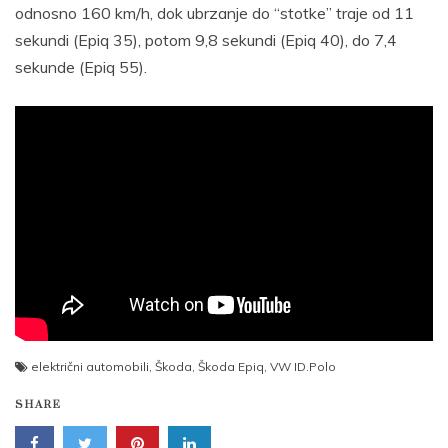
odnosno 160 km/h, dok ubrzanje do “stotke” traje od 11
sekundi (Epiq 35), potom 9,8 sekundi (Epiq 40), do 7,4
sekunde (Epiq 55).
električni automobili
,
Škoda
,
Škoda Epiq
,
VW ID.Polo
SHARE