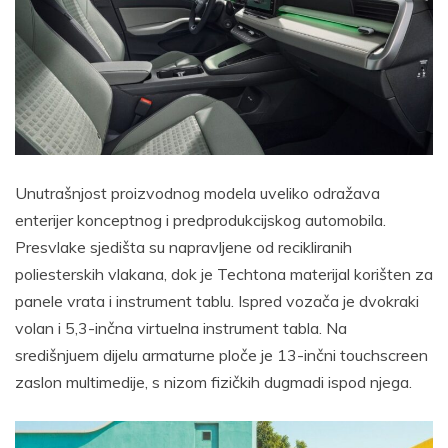
Unutrašnjost proizvodnog modela uveliko odražava
enterijer konceptnog i predprodukcijskog automobila.
Presvlake sjedišta su napravljene od recikliranih
poliesterskih vlakana, dok je Techtona materijal korišten za
panele vrata i instrument tablu. Ispred vozača je dvokraki
volan i 5,3-inčna virtuelna instrument tabla. Na
središnjuem dijelu armaturne ploče je 13-inčni touchscreen
zaslon multimedije, s nizom fizičkih dugmadi ispod njega.