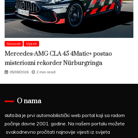
Novosti
Vijesti
Mercedes-AMG CLA 45 4Matic+ postao
misteriozni rekorder Nürburgringa
05/08/2026
2 min read
O nama
auto.ba
je prvi automobilistički web portal koji sa radom
počinje davne 2001. godine. Na našem portalu možete
svakodnevno pročitati najnovije vijesti iz svijeta