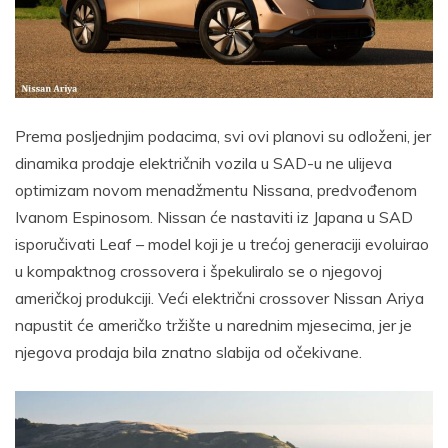
Prema posljednjim podacima, svi ovi planovi su odloženi, jer
dinamika prodaje električnih vozila u SAD-u ne ulijeva
optimizam novom menadžmentu Nissana, predvođenom
Ivanom Espinosom. Nissan će nastaviti iz Japana u SAD
isporučivati ​​Leaf – model koji je u trećoj generaciji evoluirao
u kompaktnog crossovera i špekuliralo se o njegovoj
američkoj produkciji. Veći električni crossover Nissan Ariya
napustit će američko tržište u narednim mjesecima, jer je
njegova prodaja bila znatno slabija od očekivane.