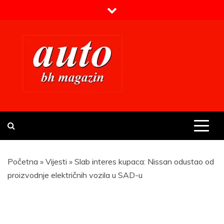
Skip
to
content
Prvi BH auto magazin
Sajt o automobilima
Početna
»
Vijesti
»
Slab interes kupaca: Nissan odustao od
proizvodnje električnih vozila u SAD-u