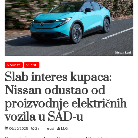
Novosti
Vijesti
Slab interes kupaca:
Nissan odustao od
proizvodnje električnih
vozila u SAD-u
06/10/2025
2 min read
M.G.