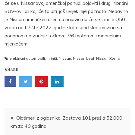
će se u Nissanovoj američkoj ponudi pojaviti i drugi hibridni
SUV-ovi, ali koji će to biti, još uvijek nije poznato. Nedavno
je Nissan američkim dilerima najavio da će se Infiniti Q50
vratiti na tržište 2027. godine kao sportska limuzina sa
pogonom na zadnje točkove, V6 motorom i manuelnim
mjenjačem.
električni automobili
,
Infiniti
,
Nissan
,
Nissan Leaf
,
Nissan Xterra
SHARE
Post
Oldtimer iz oglasnika: Zastava 101 prešla 52.000
km za 40 godina
navigation