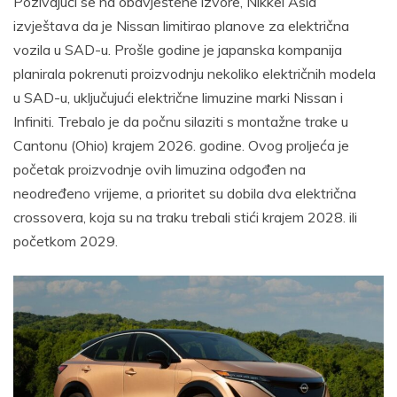
Pozivajući se na obavještene izvore, Nikkei Asia
izvještava da je Nissan limitirao planove za električna
vozila u SAD-u. Prošle godine je japanska kompanija
planirala pokrenuti proizvodnju nekoliko električnih modela
u SAD-u, uključujući električne limuzine marki Nissan i
Infiniti. Trebalo je da počnu silaziti s montažne trake u
Cantonu (Ohio) krajem 2026. godine. Ovog proljeća je
početak proizvodnje ovih limuzina odgođen na
neodređeno vrijeme, a prioritet su dobila dva električna
crossovera, koja su na traku trebali stići krajem 2028. ili
početkom 2029.