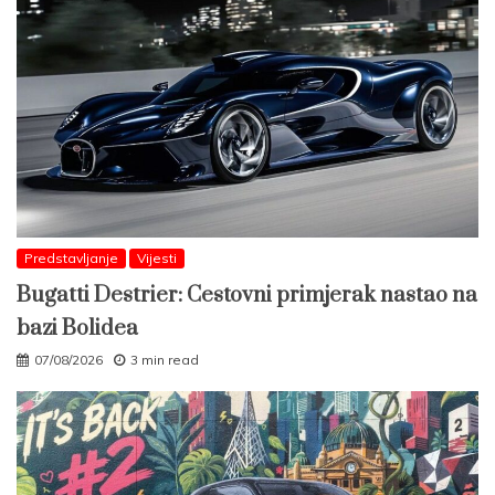
Predstavljanje
Vijesti
Bugatti Destrier: Cestovni primjerak nastao na
bazi Bolidea
07/08/2026
3 min read