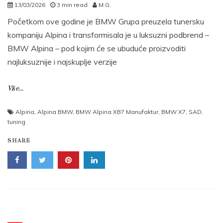
13/03/2026
3 min read
M.G.
Početkom ove godine je BMW Grupa preuzela tunersku
kompaniju Alpina i transformisala je u luksuzni podbrend –
BMW Alpina – pod kojim će se ubuduće proizvoditi
najluksuznije i najskuplje verzije
Više...
Alpina
,
Alpina BMW
,
BMW Alpina XB7 Manufaktur
,
BMW X7
,
SAD
,
tuning
SHARE