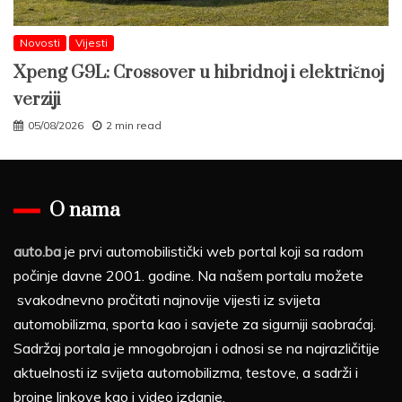
Novosti
Vijesti
Xpeng G9L: Crossover u hibridnoj i električnoj
verziji
05/08/2026
2 min read
O nama
auto.ba
je prvi automobilistički web portal koji sa radom
počinje davne 2001. godine. Na našem portalu možete
svakodnevno pročitati najnovije vijesti iz svijeta
automobilizma, sporta kao i savjete za sigurniji saobraćaj.
Sadržaj portala je mnogobrojan i odnosi se na najrazličitije
aktuelnosti iz svijeta automobilizma, testove, a sadrži i
brojne linkove kao i video izdanje.