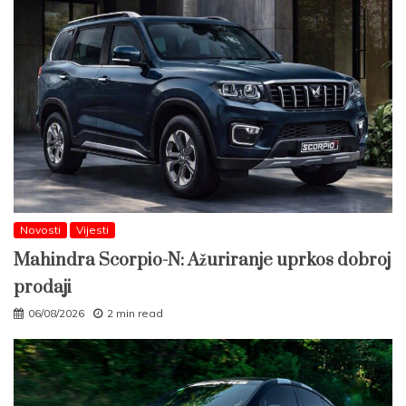
Novosti
Vijesti
Mahindra Scorpio-N: Ažuriranje uprkos dobroj
prodaji
06/08/2026
2 min read