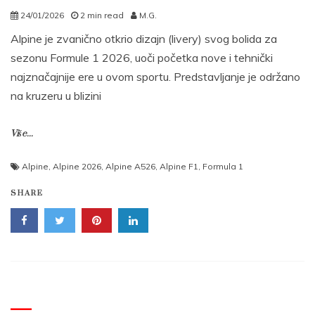
24/01/2026
2 min read
M.G.
Alpine je zvanično otkrio dizajn (livery) svog bolida za
sezonu Formule 1 2026, uoči početka nove i tehnički
najznačajnije ere u ovom sportu. Predstavljanje je održano
na kruzeru u blizini
Više...
Alpine
,
Alpine 2026
,
Alpine A526
,
Alpine F1
,
Formula 1
SHARE