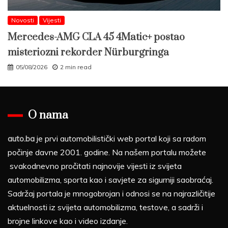
Novosti
Vijesti
Mercedes-AMG CLA 45 4Matic+ postao
misteriozni rekorder Nürburgringa
05/08/2026
2 min read
O nama
auto.ba
je prvi automobilistički web portal koji sa radom
počinje davne 2001. godine. Na našem portalu možete
svakodnevno pročitati najnovije vijesti iz svijeta
automobilizma, sporta kao i savjete za sigurniji saobraćaj.
Sadržaj portala je mnogobrojan i odnosi se na najrazličitije
aktuelnosti iz svijeta automobilizma, testove, a sadrži i
brojne linkove kao i video izdanje.