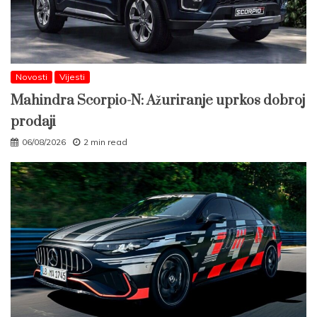
Novosti
Vijesti
Mahindra Scorpio-N: Ažuriranje uprkos dobroj
prodaji
06/08/2026
2 min read